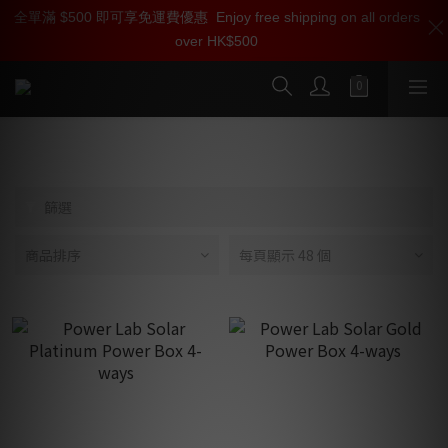
全單滿 $500 即可享免運費優惠
加入雅詠尊尚會員，即享【$1000迎新購物金】【點數回贈 1點數
Enjoy free shipping on all orders
over HK$500
=1HKD】 獨家會員價
按我入會
Power Lab
篩選
商品排序
每頁顯示 48 個