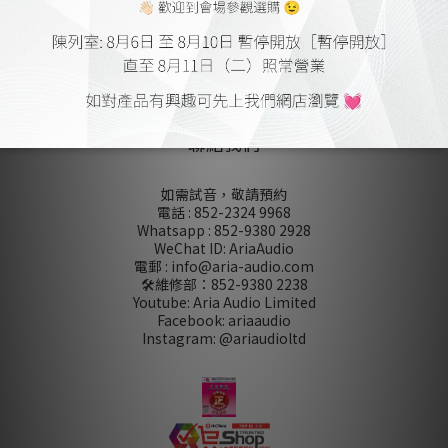
香港銅鑼灣屈臣道 4-6 號海景大廈
B 座 10 樓 1010-1012 室
(MTR : 炮台山 A / 天后 A2 出口)
營業時間 10:00 -19:00
午飯時間 14:00 -15:00
週日及公眾假期 休息
聯絡我們
如需試音，敬請預約
電話 : 852-2324 9968
Whatsapp : 852-9380 2928
WeChat ID: AriaAudio
電郵 : info@aria-audio.com
🛠️維修部：
852-9380 2238
Youtube: Aria Audio Limited
Facebook: ariaaudio
Instagram: @ariaudioltd