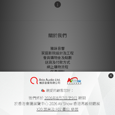
1
關於我們
雅詠音響
家庭影院設計及工程
會員購物金及點數
送貨及付款方式
網上購物流程
保養細則
登記保養
條款及細則
無障礙聲明
私隠政策
陳列室