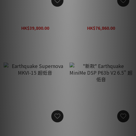
Earthquake Cinénova
Earthquake Cinénova
Grande 5 Black 擴音機
Grande 7 擴音機
HK$39,800.00
HK$76,860.00
HK$56,860.00
HK$109,800.00
Earthquake Supernova
*新款* Earthquake MiniMe