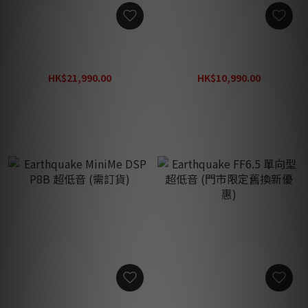
Earthquake MiniMe DSP
Earthquake MiniMe DSP
FF-15 超低音
P10 超低音 (Order lead
time around 2-3mths)
HK$21,990.00
HK$10,990.00
HK$21,990.00
HK$10,990.00