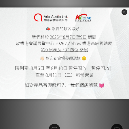
Earthquake Supernova
Earthquake Cinénova
MKVII-15P Piano Black 超
7300 放大器
低音
HK$35,100.00
HK$43,800.00
HK$50,100.00
HK$62,600.00