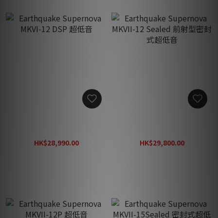
Earthquake Supernova
Earthquake Supernova
MKVI-12 DSP 超低音
MKVII-12 Sealed 前射型密
封式超低音
HK$28,990.00
HK$29,800.00
HK$41,400.00
HK$42,600.00