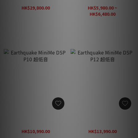
MKVI-15 超低音
DSP P63b V2 6.5" 超低音
HK$29,800.00
HK$5,980.00 ~
HK$33,990.00
HK$6,480.00
HK$9,260.00
Earthquake MiniMe DSP
Earthquake MiniMe DSP
P10 超低音
P12 超低音
HK$10,990.00
HK$13,990.00
HK$15,700.00
HK$19,990.00