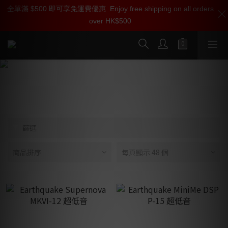
全單滿 $500 即可享免運費優惠
加入雅詠尊尚會員，即享【$1000迎新購物金】【點數回贈 1點數
Enjoy free shipping on all orders
over HK$500
=1HKD】 獨家會員價
按我入會
Earthquake Sound 大地震
篩選
商品排序
每頁顯示 48 個