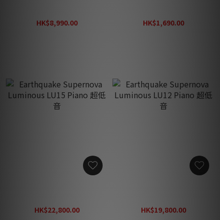
Earthquake MiniMe DSP
Earthquake FF6.5 單向型超
P8B 超低音 (需訂貨)
低音 (門市限定舊換新優惠)
HK$8,990.00
HK$1,690.00
HK$12,800.00
HK$3,380.00
Earthquake Supernova
Earthquake Supernova
Luminous LU15 Piano 超低
Luminous LU12 Piano 超低
音
音
HK$22,800.00
HK$19,800.00
HK$32,580.00
HK$28,290.00