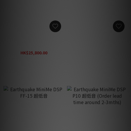
Earthquake Supernova
Earthquake MiniMe DSP P-
MKVI-12 超低音
15 超低音
HK$25,800.00
HK$22,990.00
HK$28,990.00