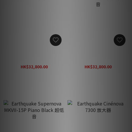
Earthquake Supernova
Earthquake Supernova
MKVII-12P 超低音
MKVII-15Sealed 密封式超低
音
HK$32,800.00
HK$32,800.00
HK$46,900.00
HK$35,500.00