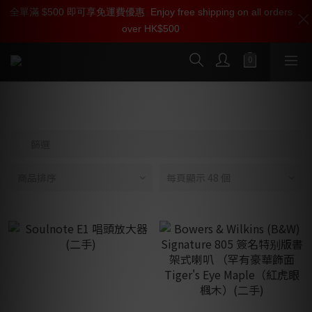
全單滿 $500 即可享免運費優惠
加入雅詠尊尚會員，即享【$1000迎新購物金】【點數回贈 1點數
Enjoy free shipping on all orders
over HK$500
=1HKD】 獨家會員價
按我入會
陳列及寄賣產品
篩選
商品排序
每頁顯示 48 個