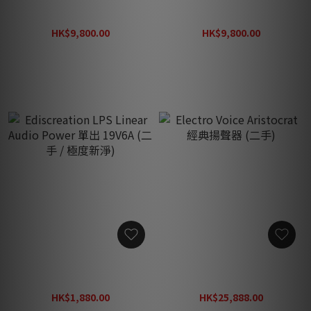
Soulnote ma1.0 旗艦
Pioneer DV-AX10 DVD 播放
Monitor Amplifier 100V 1
機 (二手) 100v
套 (二手)
HK$9,800.00
HK$9,800.00
HK$18,000.00
HK$14,800.00
Ediscreation LPS Linear
Electro Voice Aristocrat 經
Audio Power 單出 19V6A
典揚聲器 (二手)
(二手 / 極度新淨)
HK$1,880.00
HK$25,888.00
HK$2,880.00
HK$38,888.00