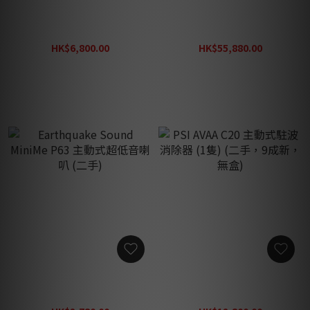
Sonus faber Toy Tower 三
拜士通 Bryston Bi-200 旗艦
音路座地式喇叭，意大利制
級雙單聲道合併放大器 (陳列
造 (二手)
機)
HK$6,800.00
HK$55,880.00
HK$9,800.00
HK$69,800.00
Earthquake Sound MiniMe
PSI AVAA C20 主動式駐波消
P63 主動式超低音喇叭 (二
除器 (1隻) (二手，9成新，無
手)
盒)