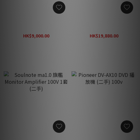
Soulnote sd2.0 D/A 轉換器
Audio Synthesis DAX
(二手)
Decade DAC 解碼器 (二手)
HK$9,000.00
HK$19,880.00
HK$27,000.00
HK$38,888.00