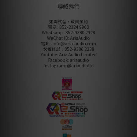
聯絡我們
如需試音，敬請預約
電話 : 852-2324 9968
Whatsapp : 852-9380 2928
WeChat ID: AriaAudio
電郵 : info@aria-audio.com
🛠️維修部：
852-9380 2238
Youtube: Aria Audio Limited
Facebook: ariaaudio
Instagram: @ariaudioltd