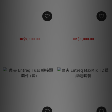
農夫 Entreq Max T Tuss Kit
農夫 Entreq Max S Tuss Kit
(套)
(套)
HK$5,300.00
HK$3,800.00
HK$5,900.00
HK$4,220.00