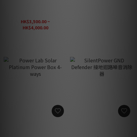
Power Lab Galaxy Power
Power Lab Solar Gold
Socket GPS-L (146x86) /
Power Box 4-ways
GPS-S (113x86)
HK$3,500.00 ~
HK$10,000.00
HK$4,000.00
Power Lab Solar Platinum
SilentPower GND
Power Box 4-ways
Defender 接地迴路噪音消除