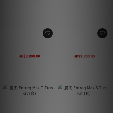
農夫 Entreq Magneus
農夫 Entreq Magneus
Power EMI 轉化器
Digital EMI 轉化器
HK$8,800.00
HK$3,800.00
HK$9,800.00
HK$4,220.00