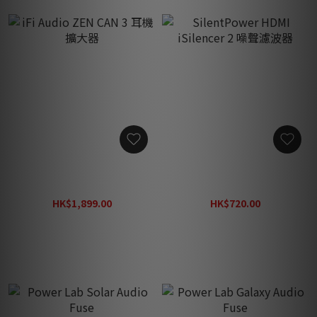
iFi Audio ZEN CAN 3 耳機擴
SilentPower HDMI
大器
iSilencer 2 噪聲濾波器
HK$1,899.00
HK$720.00
HK$2,470.00
HK$940.00