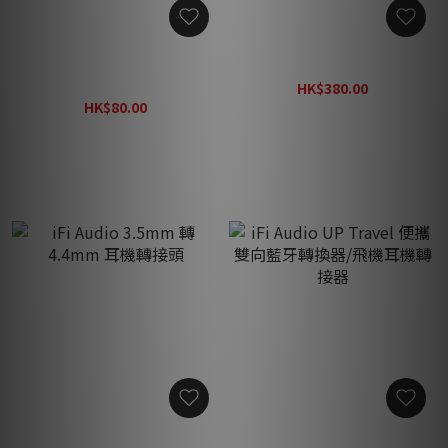
iFi Audio iPouch (附 3 副耳
iFi Audio iEMatch +
塞)
HK$380.00
HK$80.00
HK$500.00
HK$110.00
iFi Audio 3.5mm 轉 4.4mm
iFi Audio UP Travel 便攜雙