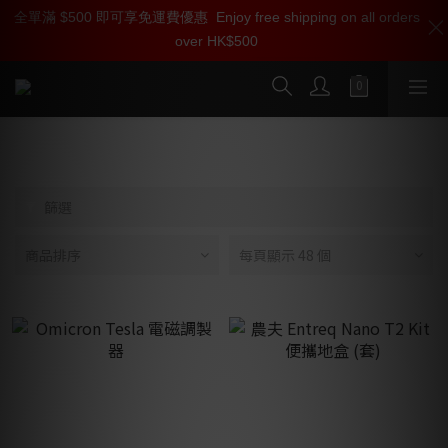
全單滿 $500 即可享免運費優惠
加入雅詠尊尚會員，即享【$1000迎新購物金】【點數回贈 1點數
Enjoy free shipping on all orders
over HK$500
=1HKD】 獨家會員價
按我入會
發燒音響配件
篩選
商品排序
每頁顯示 48 個