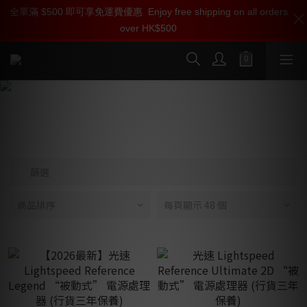
全單滿 $500 即可享免運費優惠
加入雅詠會員，即刻享受 Lightspeed 產品【專屬會員價】【1000
加入雅詠尊尚會員，即享【$1000迎新購物金】【點數回贈 1點數
Enjoy free shipping on all orders
over HK$500
迎新購物金】和【點數回贈】
=1HKD】 獨家會員價
按我入會
按我入會?
Lightspeed 光速
篩選
商品排序
每頁顯示 48 個