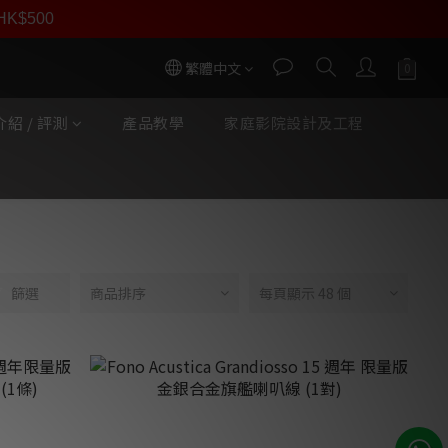
數回贈】
員價
r HK$500
按我入會
按我入會?
繁體中文
紹 / 評測
產品教學
家庭影院設計及工程
篩選
商品排序
每頁顯示 48 個