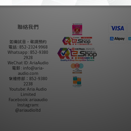
聯絡我們
如需試音，敬請預約
電話 : 852-2324 9968
Whatsapp : 852-9380
2928
WeChat ID: AriaAudio
電郵 : info@aria-
audio.com
🛠️維修部：
852-9380
2238
Youtube: Aria Audio
Limited
Facebook: ariaaudio
Instagram:
@ariaudioltd