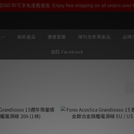
ono Acustica產品專屬會員價【1000迎新購物金】和【點
即享【$1000迎新購物金】【點數回贈 1點數=1HKD】 獨家會
$500 即可享免運費優惠
Enjoy free shipping on all orders ove
類
最新產品
優惠套餐
陳列及寄賣產品
品牌介
追踪 Facebook
o