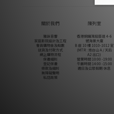
關於我們
陳列室
雅詠音響
香港銅鑼灣屈臣道 4-6
家庭影院設計及工程
號海景大廈
會員購物金及點數
B 座 10 樓 1010-1012 室
送貨及付款方式
(MTR : 炮台山 A / 天后
網上購物流程
A2 出口)
保養細則
營業時間 10:00 -19:00
登記保養
午飯時間 14:00 -15:00
條款及細則
週日及公眾假期 休息
無障礙聲明
私隠政策