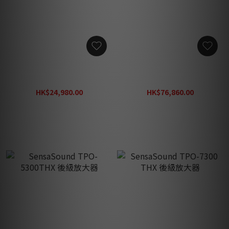
Earthquake Cinénova 7 擴
Earthquake Cinénova
音機
Grande 7 擴音機
HK$24,980.00
HK$76,860.00
HK$42,000.00
HK$109,800.00