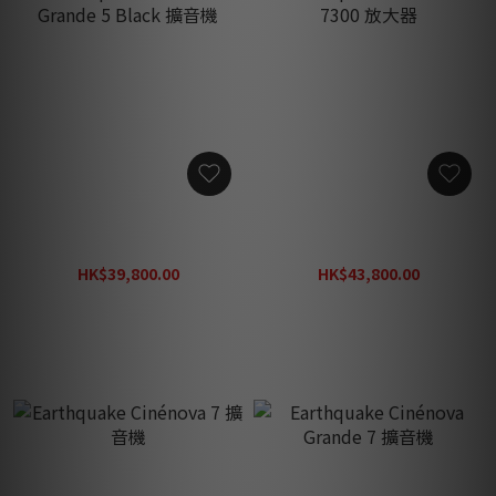
Earthquake Cinénova
Earthquake Cinénova
Grande 5 Black 擴音機
7300 放大器
HK$39,800.00
HK$43,800.00
HK$56,860.00
HK$62,600.00