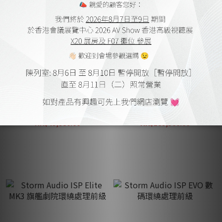
【優惠套餐】Wattson
Storm Audio ISR Fusion 20
Audio Madison 後級擴音機
合併式環繞擴音機
+ SilentPower SupaQuasar
HK$49,980.00
HK$189,500.00
電源線
HK$71,840.00
HK$227,400.00