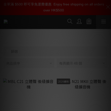
全單滿 $500 即可享免運費優惠
加入雅詠尊尚會員，即享【$1000迎新購物金】【點數回贈 1點數
Enjoy free shipping on all orders
over HK$500
=1HKD】 獨家會員價
按我入會
多聲道放大器 | 環繞聲擴音機
篩選
商品排序
每頁顯示 48 個
2026最新