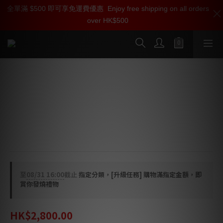
全單滿 $500 即可享免運費優惠
加入雅詠尊尚會員，即享【$1000迎新購物金】【點數回贈 1點數
Enjoy free shipping on all orders
over HK$500
=1HKD】 獨家會員價
按我入會
Power Lab Solar Audio Fuse
⭐ 高純度導電介質 — 優化訊號傳輸路徑，令音色表現更顯
中性與自然。
⭐ 能量流動優化 — 穩定電流供給，讓整體聽感更加綿密且
具備質感。
至
08/31 16:00
截止
指定分類，[升級任務] 購物滿指定金額，即
賞你發燒禮物
HK$2,800.00