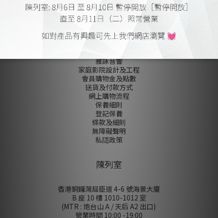
關於我們
雅詠音響
家庭影院設計及工程
會員購物金及點數
送貨及付款方式
網上購物流程
保養細則
登記保養
條款及細則
無障礙聲明
私隠政策
陳列室
香港銅鑼灣屈臣道 4-6 號海景大廈
B 座 10 樓 1010-1012 室
(MTR : 炮台山 A / 天后 A2 出口)
營業時間 10:00 -19:00