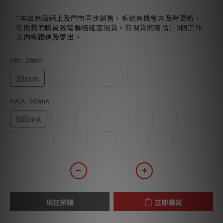
*本店商品網上及門市同步銷售，系統有機會未及時更新，
可與我們職員致電聯絡確定現貨。有現貨的商品1-3個工作
天內會跟進及寄出。
Mm
: 20mm
20mm
25mm
30mm
38mm
MA/A
: 500mA
500mA
1A
2A
3.15A
4A
5A
6A
7A
8A
10A
12.5A
13A
16A
現在預購
立即購買