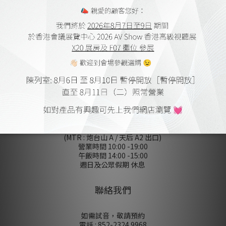
會員購物金及點數
送貨及付款方式
網上購物流程
保養細則
登記保養
條款及細則
無障礙聲明
私隠政策
陳列室
香港銅鑼灣屈臣道 4-6 號海景大廈
B 座 10 樓 1010-1012 室
(MTR : 炮台山 A / 天后 A2 出口)
營業時間 10:00 -19:00
午飯時間 14:00 -15:00
週日及公眾假期 休息
聯絡我們
如需試音，敬請預約
電話 : 852-2324 9968