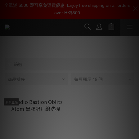
全單滿 $500 即可享免運費優惠
加入雅詠尊尚會員，即享【$1000迎新購物金】【點數回贈 1點數
Enjoy free shipping on all orders
over HK$500
=1HKD】 獨家會員價
按我入會
Audio Bastion
篩選
商品排序
每頁顯示 48 個
最新產品