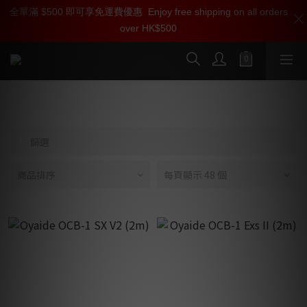
全單滿 $500 即可享免運費優惠
加入雅詠尊尚會員，即享【$1000迎新購物金】【點數回贈 1點數
Enjoy free shipping on all orders
over HK$500
=1HKD】 獨家會員價
按我入會
排蘇
篩選
商品排序
每頁顯示 48 個