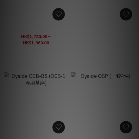
Oyaide OCB-1 SX V2 (2m)
Oyaide OCB-1 Exs II (2m)
HK$1,780.00 ~
HK$2,350.00
HK$1,960.00