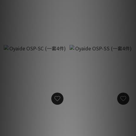
Oyaide OCB-BS (OCB-1 專
Oyaide OSP (一套4件)
用基座)
HK$60.00
HK$450.00
Oyaide OSP-SC (一套4件)
Oyaide OSP-SS (一套4件)
HK$55.00
HK$110.00