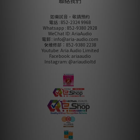
聯絡我們
如需試音，敬請預約
電話 : 852-2324 9968
Whatsapp : 852-9380 2928
WeChat ID: AriaAudio
電郵 : info@aria-audio.com
🛠️維修部：
852-9380 2238
Youtube: Aria Audio Limited
Facebook: ariaaudio
Instagram: @ariaudioltd