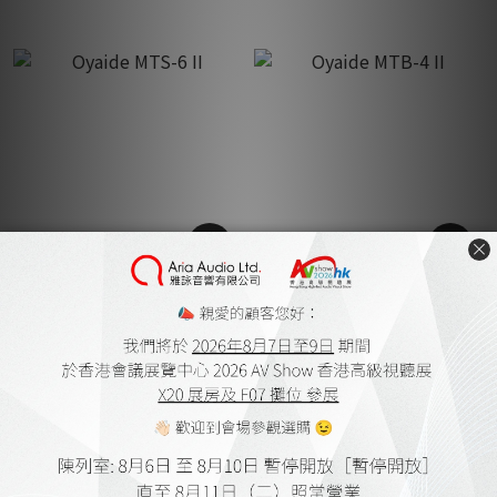
Oyaide MTS-6 II
Oyaide MTB-4 II
HK$2,350.00
HK$4,560.00 ~
HK$5,020.00