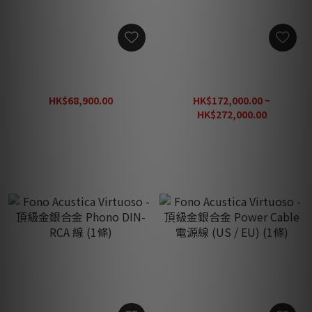
Fono Acustica Armonico -
Fono Acustica Virtuoso -
純金與純銀合金 WADAX DC
頂級金銀合金 Phono DIN-
Cable (1對)
XLR 線 (1條)
HK$68,900.00
HK$172,000.00 ~
HK$86,125.00
HK$272,000.00
HK$340,000.00