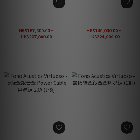
Fono Acustica Virtuoso -
Fono Acustica Virtuoso -
頂級金銀合金 Phono DIN-
頂級金銀合金 Power Cable
RCA 線 (1條)
電源線 (US / EU) (1條)
HK$167,800.00 ~
HK$140,000.00 ~
HK$267,800.00
HK$224,000.00
HK$334,750.00
HK$280,000.00