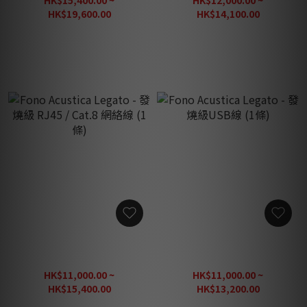
HK$19,600.00
HK$14,100.00
HK$28,000.00
HK$20,150.00
Fono Acustica Legato - 發
Fono Acustica Legato - 發
燒級 RJ45 / Cat.8 網絡線 (1
燒級USB線 (1條)
條)
HK$11,000.00 ~
HK$11,000.00 ~
HK$15,400.00
HK$13,200.00
HK$22,000.00
HK$18,860.00