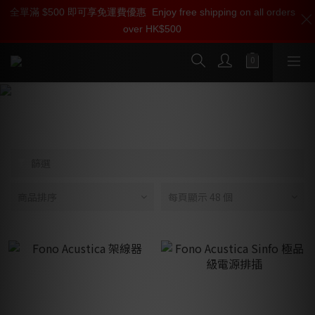
全單滿 $500 即可享免運費優惠
加入雅詠尊尚會員，即享【$1000迎新購物金】【點數回贈 1點數
加入雅詠會員，即刻享受Fono Acustica產品專屬會員價【1000迎
Enjoy free shipping on all orders
over HK$500
新購物金】和【點數回贈】
=1HKD】 獨家會員價
按我入會
按我入會?
Fono Acustica
篩選
商品排序
每頁顯示 48 個