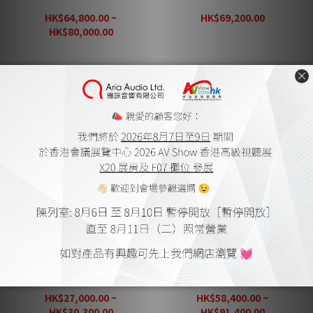
純金與純銀合金 IEC 電源線
純金與純銀合金 Power
(US / EU) (1條)
Cable 20A (1條)
HK$64,800.00 ~
HK$69,200.00
HK$86,500.00
HK$80,000.00
HK$100,000.00
Fono Acustica Armonico -
Fono Acustica Armonico -
純金與純銀合金 8字 兩芯電
純金與純銀合金 RCA 單端訊
源線(1條)
號線 (1對)
HK$27,000.00 ~
HK$58,400.00 ~
HK$30,300.00
HK$91,400.00