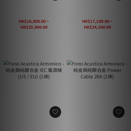
Fono Acustica Allegro - 銀
Fono Acustica Allegro - 銀
+無氧銅合金 RJ45 發燒網絡
+無氧銅合金 USB線 (1條)
線 (1條)
HK$16,800.00 ~
HK$17,100.00 ~
HK$25,800.00
HK$24,300.00
HK$36,860.00
HK$30,375.00
Fono Acustica Armonico -
Fono Acustica Armonico -