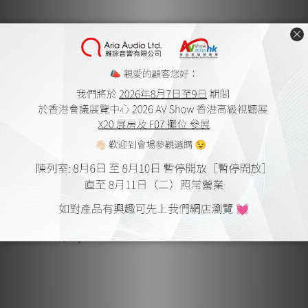
Linn Sondek LP12 唱盤 (適
Linn Solid Base 底板
用於 Klimax / Selekt) (僅
HK$1,780.00
Deck)
HK$21,800.00
HK$2,380.00
HK$28,800.00