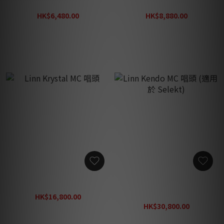
Linn Adikt 動磁唱頭
Linn Koil 動圈唱頭
HK$6,480.00
HK$8,880.00
HK$8,480.00
HK$11,580.00
Linn Krystal MC 唱頭
Linn Kendo MC 唱頭 (適用
於 Selekt)
HK$16,800.00
HK$21,800.00
HK$30,800.00
HK$39,800.00