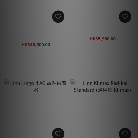
Linn Keel SE (適用於
Linn Majik 電源
Klimax)
HK$5,980.00
HK$46,800.00
HK$7,780.00
HK$60,800.00