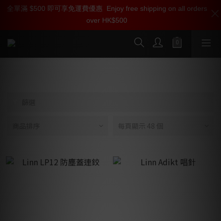
全單滿 $500 即可享免運費優惠
加入雅詠尊尚會員，即享【$1000迎新購物金】【點數回贈 1點數
Enjoy free shipping on all orders
over HK$500
=1HKD】 獨家會員價
按我入會
唱盤組件
篩選
商品排序
每頁顯示 48 個