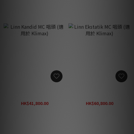
Linn Kandid MC 唱頭 (適用
Linn Ekstatik MC 唱頭 (適
於 Klimax)
用於 Klimax)
HK$41,800.00
HK$60,800.00
HK$54,800.00
HK$79,800.00