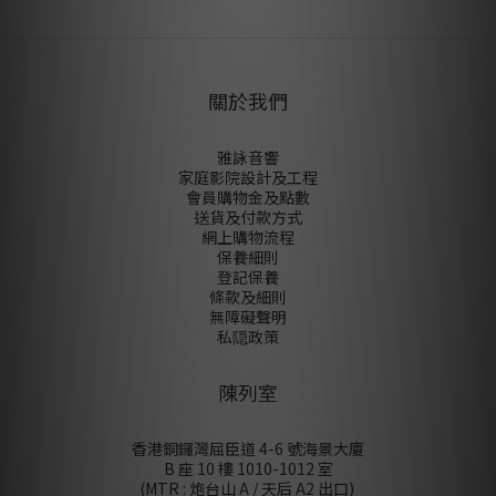
關於我們
雅詠音響
家庭影院設計及工程
會員購物金及點數
送貨及付款方式
網上購物流程
保養細則
登記保養
條款及細則
無障礙聲明
私隠政策
陳列室
香港銅鑼灣屈臣道 4-6 號海景大廈
B 座 10 樓 1010-1012 室
(MTR : 炮台山 A / 天后 A2 出口)