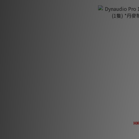
高貴亮麗黑 (訂貨約三個
月) (2)
看更多
Dynaudio Pro 
隻) *丹麥
HK
H