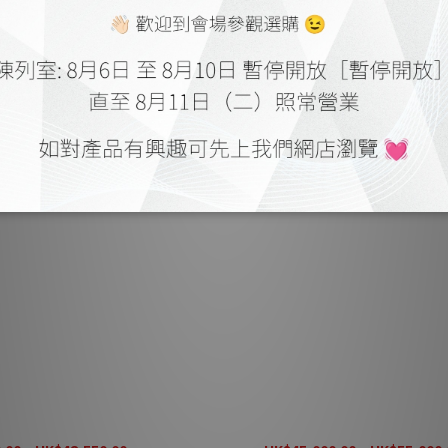
Fathom F110 V2 超低音
JL Audio Fathom F112 V2 