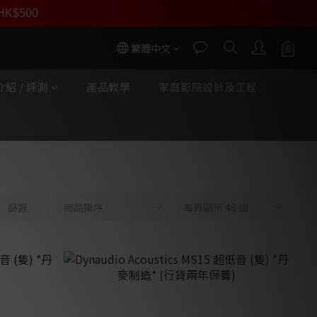
員價
r HK$500
按我入會
繁體中文
紹 / 評測
產品教學
家庭影院設計及工程
篩選
商品排序
每頁顯示 48 個