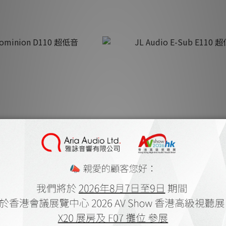
Dominion D110 超低音
JL Audio E-Sub E110 超低
.00 ~ HK$14,800.00
HK$17,800.00 ~ HK$25,800.