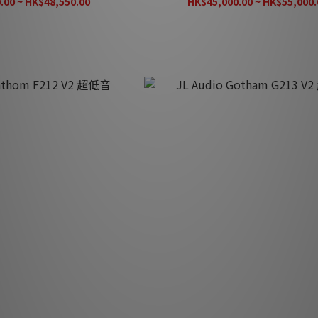
.00 ~ HK$48,550.00
HK$45,000.00 ~ HK$55,000.
Fathom F212 V2 超低音
JL Audio Gotham G213 V2 