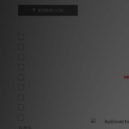
套用篩選
(0/20)
品牌
Earthquake (17)
SVS (12)
ELAC (9)
JL Audio (9)
Focal U
Dynaudio (6)
HK
H
Focal (6)
KEF (3)
SensaSound (3)
Audiovector (2)
看更多