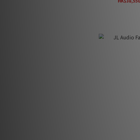
HK$38,550
JL Audio 