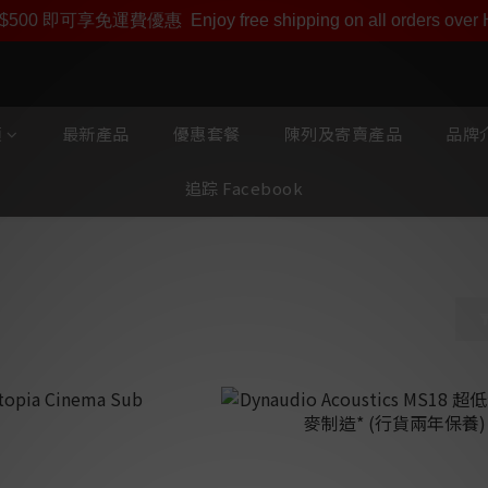
即享【$1000迎新購物金】【點數回贈 1點數=1HKD】 獨家會
$500 即可享免運費優惠
Enjoy free shipping on all orders ove
類
最新產品
優惠套餐
陳列及寄賣產品
品牌介
追踪 Facebook