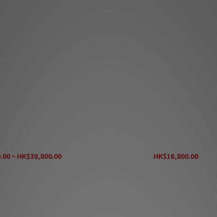
r R Sub Arreté 超低音
Audiovector QR Sub SE 超
.00 ~ HK$38,800.00
HK$16,800.00
K$54,000.00
HK$21,200.00