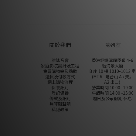
關於我們
陳列室
雅詠音響
香港銅鑼灣屈臣道 4-6
家庭影院設計及工程
號海景大廈
會員購物金及點數
B 座 10 樓 1010-1012 室
送貨及付款方式
(MTR : 炮台山 A / 天后
網上購物流程
A2 出口)
保養細則
營業時間 10:00 -19:00
登記保養
午飯時間 14:00 -15:00
條款及細則
週日及公眾假期 休息
無障礙聲明
私隠政策