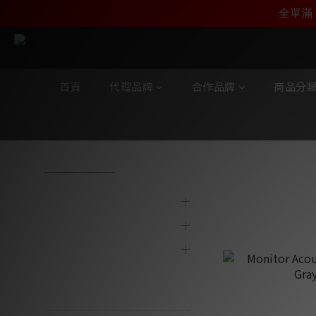
加入雅詠尊尚會員，
全單滿 
首頁
代理品牌
合作品牌
商品分
全部商品
/
合作品牌
/
靜神 Monitor Acoustics
/
精確完整訊號線
代理品牌
精確完整訊
合作品牌
商品分類
陳列及寄賣產品
最新產品