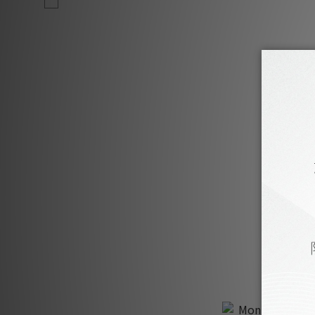
2M (1)
Monitor Acoust
H