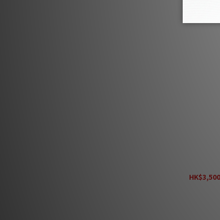
Monitor Acou
Co
HK$3,500