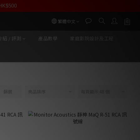
員價
r HK$500
按我入會
繁體中文
紹 / 評測
產品教學
家庭影院設計及工程
篩選
商品排序
每頁顯示 48 個