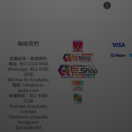
1
聯絡我們
如需試音，敬請預約
電話 : 852-2324 9968
Whatsapp : 852-9380
2928
WeChat ID: AriaAudio
電郵 : info@aria-
audio.com
🛠️維修部：
852-9380
2238
Youtube: Aria Audio
Limited
Facebook: ariaaudio
Instagram:
@ariaudioltd