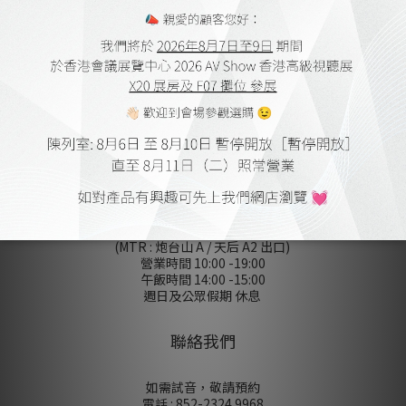
會員購物金及點數
送貨及付款方式
網上購物流程
保養細則
登記保養
條款及細則
無障礙聲明
私隠政策
陳列室
香港銅鑼灣屈臣道 4-6 號海景大廈
B 座 10 樓 1010-1012 室
(MTR : 炮台山 A / 天后 A2 出口)
營業時間 10:00 -19:00
午飯時間 14:00 -15:00
週日及公眾假期 休息
聯絡我們
如需試音，敬請預約
電話 : 852-2324 9968