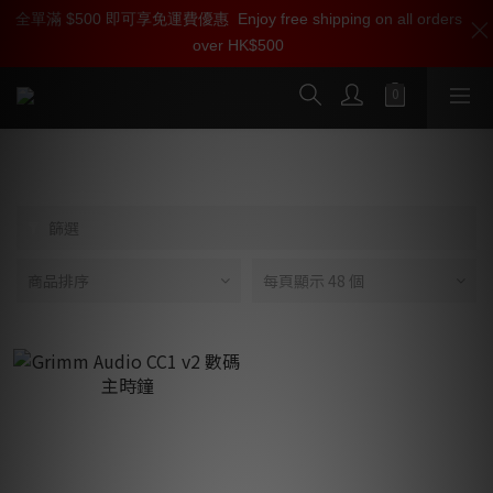
全單滿 $500 即可享免運費優惠
加入雅詠尊尚會員，即享【$1000迎新購物金】【點數回贈 1點數
Enjoy free shipping on all orders
over HK$500
=1HKD】 獨家會員價
按我入會
Grimm Audio
篩選
商品排序
每頁顯示 48 個