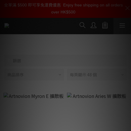
全單滿 $500 即可享免運費優惠
加入雅詠尊尚會員，即享【$1000迎新購物金】【點數回贈 1點數
Enjoy free shipping on all orders
over HK$500
=1HKD】 獨家會員價
按我入會
擴散板
篩選
商品排序
每頁顯示 48 個