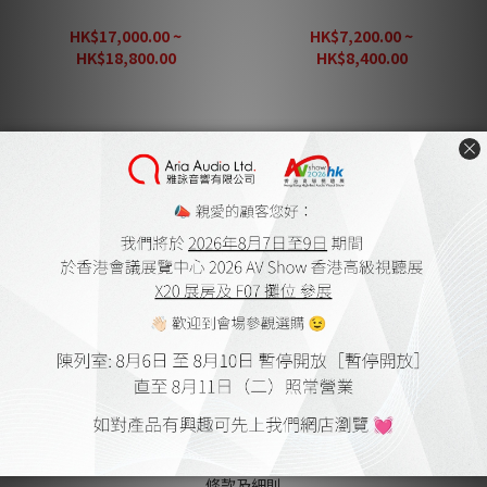
Artnovion Logan W 擴散板
Artnovion Atlas W 擴散板
HK$17,000.00 ~
HK$7,200.00 ~
HK$18,800.00
HK$8,400.00
1
關於我們
雅詠音響
家庭影院設計及工程
會員購物金及點數
送貨及付款方式
網上購物流程
保養細則
登記保養
條款及細則