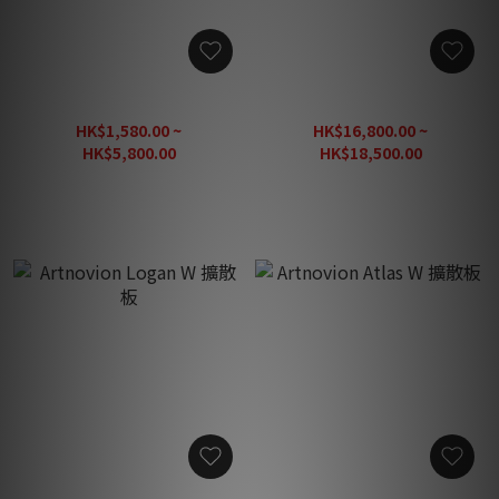
Artnovion Myron E 擴散板
Artnovion Aries W 擴散板
HK$1,580.00 ~
HK$16,800.00 ~
HK$5,800.00
HK$18,500.00