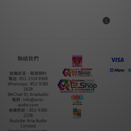
1
聯絡我們
如需試音，敬請預約
電話 : 852-2324 9968
Whatsapp : 852-9380
2928
WeChat ID: AriaAudio
電郵 : info@aria-
audio.com
🛠️維修部：
852-9380
2238
Youtube: Aria Audio
Limited
Facebook: ariaaudio