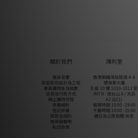
關於我們
陳列室
雅詠音響
香港銅鑼灣屈臣道 4-6
家庭影院設計及工程
號海景大廈
會員購物金及點數
B 座 10 樓 1010-1012 室
送貨及付款方式
(MTR : 炮台山 A / 天后
網上購物流程
A2 出口)
保養細則
營業時間 10:00 -19:00
登記保養
午飯時間 14:00 -15:00
條款及細則
週日及公眾假期 休息
無障礙聲明
私隠政策