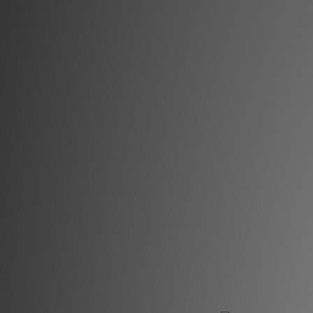
Powe
H