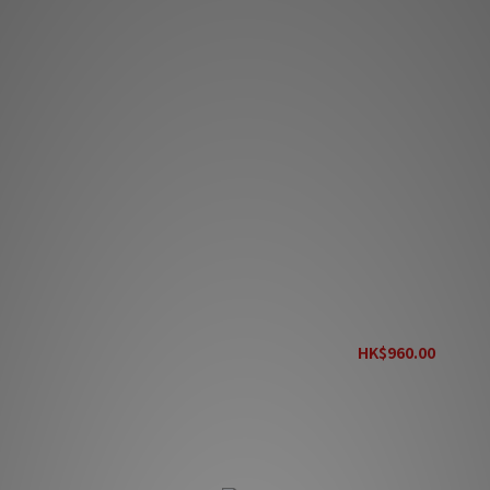
r House Zero
Power House Alpha 1000
K$3,000.00
HK$960.00
HK$1,100.00