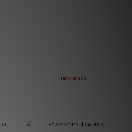
Power House Extreme Zero
HK$2,800.00
HK$3,800.00