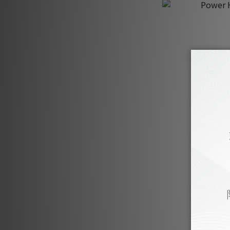
Power H
H
H