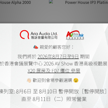
ouse Alpha 2000
Power House IP3 Platinu
K$960.00
HK$1,000.00
K$1,100.00