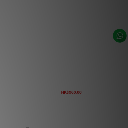
0
Power House Alpha 8000
HK$960.00
HK$1,100.00