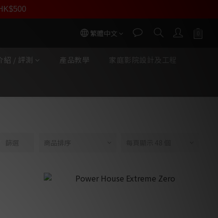
員價
r HK$500
按我入會
繁體中文
紹 / 評測
產品教學
家庭影院設計及工程
篩選
商品排序
每頁顯示 48 個