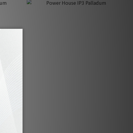
m
Power House IP3 Palladum
HK$750.00