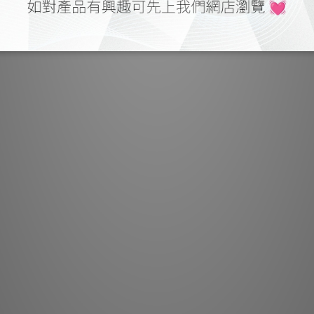
ouse IP3 Rhodium
Power House Titan LX
HK$500.00
HK$3,000.00