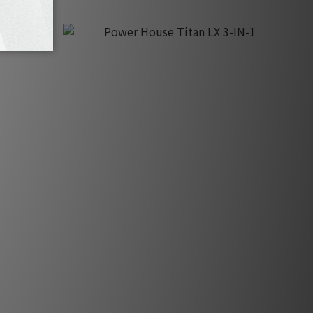
Power House Titan LX 3-IN-1
HK$9,000.00