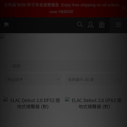
全單滿 $500 即可享免運費優惠
加入雅詠尊尚會員，即享【$1000迎新購物金】【點數回贈 1點數
Enjoy free shipping on all orders
over HK$500
=1HKD】 獨家會員價
按我入會
ELAC
篩選
商品排序
每頁顯示 48 個