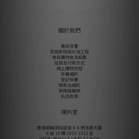
關於我們
雅詠音響
家庭影院設計及工程
會員購物金及點數
送貨及付款方式
網上購物流程
保養細則
登記保養
條款及細則
無障礙聲明
私隠政策
陳列室
香港銅鑼灣屈臣道 4-6 號海景大廈
B 座 10 樓 1010-1012 室
(MTR : 炮台山 A / 天后 A2 出口)