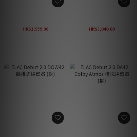
ELAC Debut 2.0 DC52 中置
ELAC Debut 2.0 DC62 中置
揚聲器 (隻)
揚聲器 (隻)
HK$2,959.00
HK$3,840.00
HK$4,231.00
HK$5,491.00
ELAC Debut 2.0 DOW42 牆
ELAC Debut 2.0 DA42