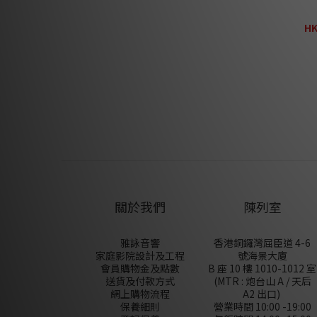
DAC /
HK
H
關於我們
陳列室
雅詠音響
香港銅鑼灣屈臣道 4-6
家庭影院設計及工程
號海景大廈
會員購物金及點數
B 座 10 樓 1010-1012 室
送貨及付款方式
(MTR : 炮台山 A / 天后
網上購物流程
A2 出口)
保養細則
營業時間 10:00 -19:00