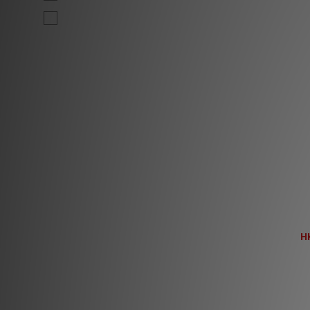
黑 (1)
Pro-Ject Phon
H
H