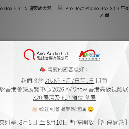
no Box E BT 5 唱頭放大器
Pro-Ject Phono Box S3 B 平
K$1,820.00
HK$4,580.00
K$2,275.00
HK$5,725.00