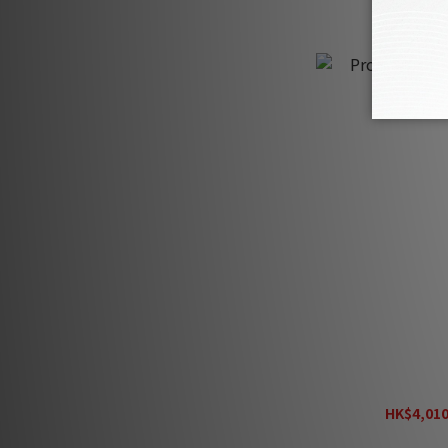
Pro-Ject P
HK$4,010
H