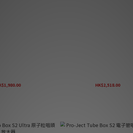
Phono Box MM/MC Classic
Pro-Ject Connect it Phono DS 
amp w/ Line Output
(1,23m)
K$1,980.00
HK$2,518.00
K$2,380.00
HK$3,150.00