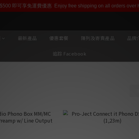
即享【$1000迎新購物金】【點數回贈 1點數=1HKD】 獨家會
$500 即可享免運費優惠
Enjoy free shipping on all orders ove
類
最新產品
優惠套餐
陳列及寄賣產品
品牌介
追踪 Facebook