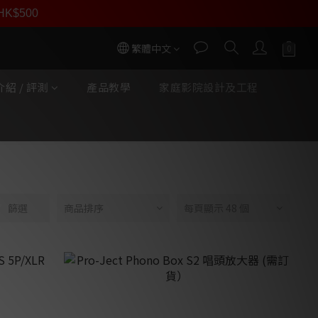
員價
r HK$500
按我入會
繁體中文
紹 / 評測
產品教學
家庭影院設計及工程
篩選
商品排序
每頁顯示 48 個