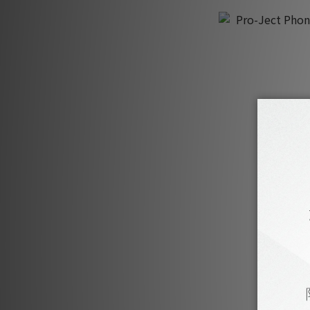
Pro-Ject Pho
H
H