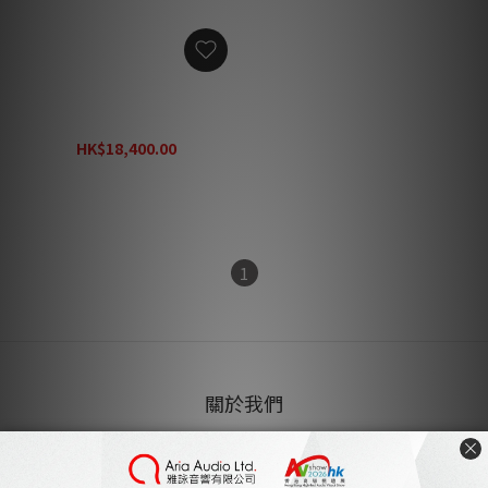
Integra DRX-5.4 9.2聲道 AV
環繞擴音機
HK$18,400.00
HK$20,444.00
1
關於我們
雅詠音響
家庭影院設計及工程