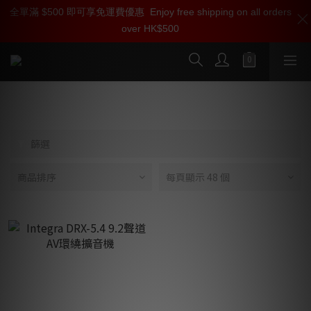
全單滿 $500 即可享免運費優惠
加入雅詠尊尚會員，即享【$1000迎新購物金】【點數回贈 1點數
Enjoy free shipping on all orders
over HK$500
=1HKD】 獨家會員價
按我入會
Integra
篩選
商品排序
每頁顯示 48 個