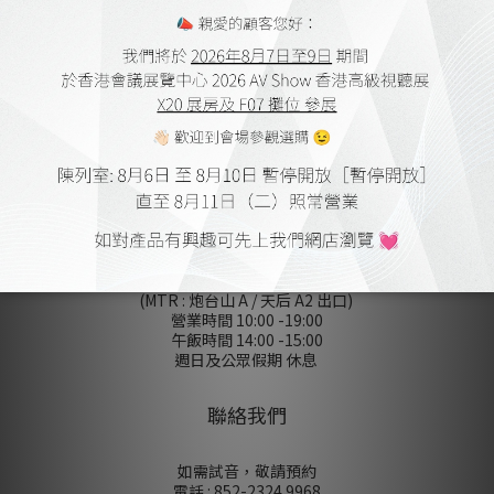
會員購物金及點數
送貨及付款方式
網上購物流程
保養細則
登記保養
條款及細則
無障礙聲明
私隠政策
陳列室
香港銅鑼灣屈臣道 4-6 號海景大廈
B 座 10 樓 1010-1012 室
(MTR : 炮台山 A / 天后 A2 出口)
營業時間 10:00 -19:00
午飯時間 14:00 -15:00
週日及公眾假期 休息
聯絡我們
如需試音，敬請預約
電話 : 852-2324 9968