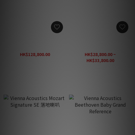
Vienna Acoustics Mozart
Vienna Acoustics Haydn
Infinity 落地喇叭 (接受預訂)
Symphony Edition
SIGNATURE
HK$128,800.00
HK$28,800.00 ~
HK$184,000.00
HK$33,800.00
HK$48,300.00