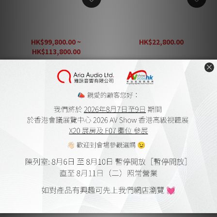
Vienna Acoustics
Vienna Acoustics Maestro
Beethoven Concert Grand
Grand REFERENCE 中置揚
Reference
聲器
HK$99,800.00 ~
HK$22,800.00
HK$32,800.00
HK$113,800.00
HK$162,600.00
Vienna Acoustics Theatro
Vienna Acoustics Waltz