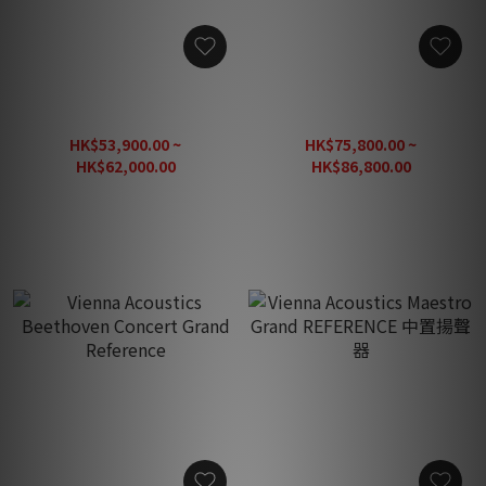
Vienna Acoustics Mozart
Vienna Acoustics
Signature SE 落地喇叭
Beethoven Baby Grand
Reference
HK$53,900.00 ~
HK$75,800.00 ~
HK$62,000.00
HK$86,800.00
HK$88,560.00
HK$124,000.00