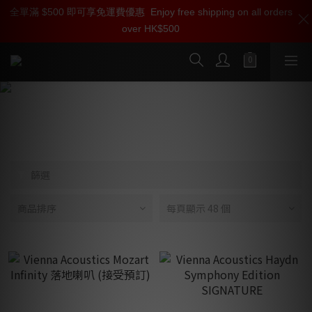
全單滿 $500 即可享免運費優惠
加入雅詠尊尚會員，即享【$1000迎新購物金】【點數回贈 1點數
Enjoy free shipping on all orders
over HK$500
=1HKD】 獨家會員價
按我入會
Concert Grand
篩選
商品排序
每頁顯示 48 個