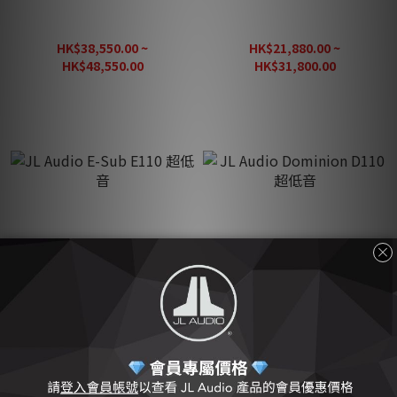
JL Audio Fathom F110 V2
JL Audio E-Sub E112 超低
超低音
音
HK$38,550.00 ~
HK$21,880.00 ~
HK$48,550.00
HK$31,800.00
JL Audio E-Sub E110 超低
JL Audio Dominion D110
音
超低音
HK$17,800.00 ~
HK$13,800.00 ~