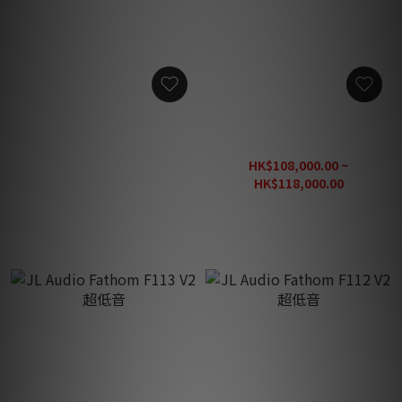
JL Audio Gotham G213 V2
JL Audio Fathom F212 V2
超低音
超低音
HK$298,000.00
HK$108,000.00 ~
HK$118,000.00