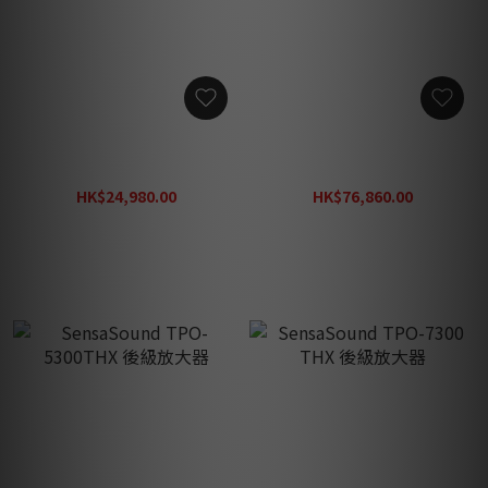
Earthquake Cinénova 7 擴
Earthquake Cinénova
音機
Grande 7 擴音機
HK$24,980.00
HK$76,860.00
HK$42,000.00
HK$109,800.00