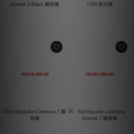
Earthquake Cinénova
Earthquake Cinénova
Grande 5 Black 擴音機
7300 放大器
HK$39,800.00
HK$43,800.00
HK$56,860.00
HK$62,600.00