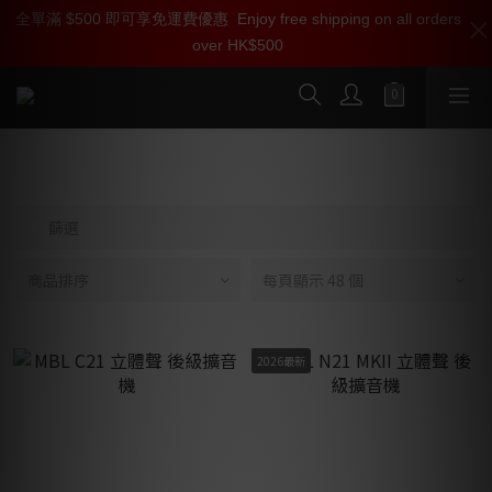
全單滿 $500 即可享免運費優惠
加入雅詠尊尚會員，即享【$1000迎新購物金】【點數回贈 1點數
Enjoy free shipping on all orders
over HK$500
=1HKD】 獨家會員價
按我入會
多聲道放大器 | 環繞聲擴音機
篩選
商品排序
每頁顯示 48 個
2026最新