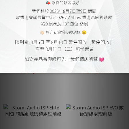
【優惠套餐】Wattson
Storm Audio ISR Fusion 20
Audio Madison 後級擴音機
合併式環繞擴音機
+ SilentPower SupaQuasar
HK$49,980.00
HK$189,500.00
電源線
HK$71,840.00
HK$227,400.00