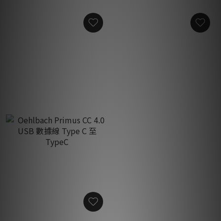
Oehlbach USB PRIMUS B
Oehlbach USB Evolution
USB線A-B
C3 USB USB線A-C
HK$750.00
HK$600.00