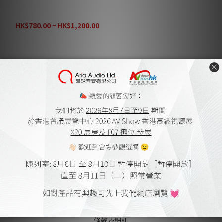
Oehlbach Primus CC 4.0
USB 數據線 Type C 至
TypeC
HK$780.00 ~ HK$1,200.00
1
關於我們
雅詠音響
家庭影院設計及工程
會員購物金及點數
送貨及付款方式
網上購物流程
保養細則
登記保養
條款及細則