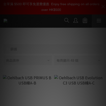
全單滿 $500 即可享免運費優惠
加入雅詠尊尚會員，即享【$1000迎新購物金】【點數回贈 1點數
Enjoy free shipping on all orders
over HK$500
=1HKD】 獨家會員價
按我入會
USB線
篩選
商品排序
每頁顯示 48 個