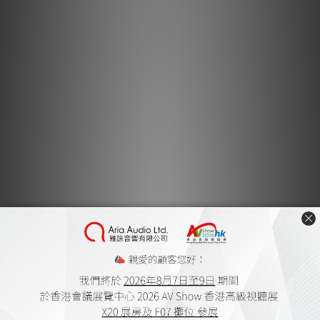
「堅固底板」採用高品質鋁材製造，可直接固定於唱盤的木質底座
上。它可指定用於所有全新 Sondek LP12 唱盤，若您的現有
Sondek LP12 配備較舊的非鋁製底板，亦可透過此底板進行升
級。
主要特色
鋁製底板
配備固定腳座，適用於堅實表面或懸浮層架安裝
可改裝於任何型號的 LP12
蘇格蘭設計及製造
送貨及付款方式
顧客評價