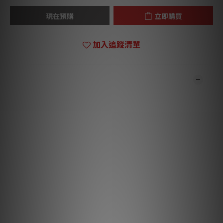
現在預購
立即購買
加入追蹤清單
商品描述
**本店商品網上及門市同步銷售，系統有機會未及時更新，可與我
們職員致電聯絡確定現貨。**
**有現貨的商品1-3個工作天內會跟進及寄出。**
為您的唱盤提供穩固剛性平台
這款「堅固底板」為您的唱盤提供一個固定且剛性的平台，並作為
我們入門級 Majik LP12 黑膠唱盤的標準配置。
若您的唱盤放置於本身已具備隔振功能的櫃體或層架上，此底板將
是您的理想選擇。或者，您亦可選配具備整合式隔振功能的
Trampolin 底板。