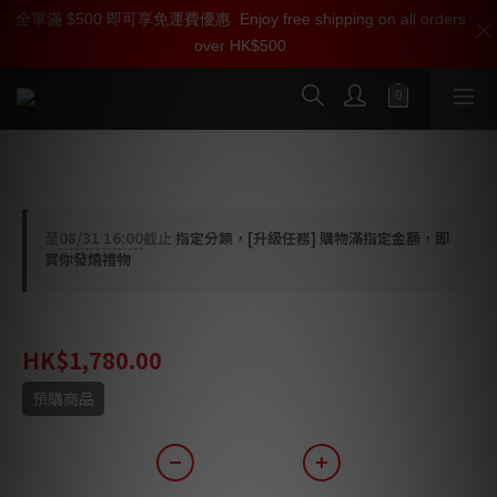
全單滿 $500 即可享免運費優惠
加入雅詠尊尚會員，即享【$1000迎新購物金】【點數回贈 1點數
Enjoy free shipping on all orders
over HK$500
=1HKD】 獨家會員價
按我入會
Linn Solid Base 底板
至
08/31 16:00
截止
指定分類，[升級任務] 購物滿指定金額，即
賞你發燒禮物
HK$2,380.00
HK$1,780.00
預購商品