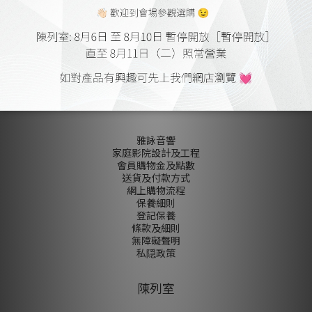
尚未有任何評價
關於我們
雅詠音響
家庭影院設計及工程
會員購物金及點數
送貨及付款方式
網上購物流程
保養細則
登記保養
條款及細則
無障礙聲明
私隠政策
陳列室