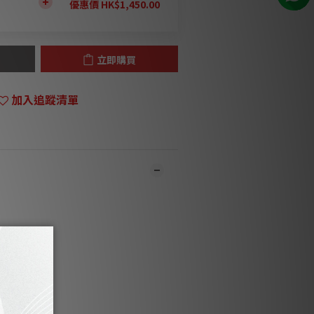
優惠價 HK$1,450.00
立即購買
加入追蹤清單
門市同步銷售，系統有機會未及時更新，將會
職員致電聯絡。***
品1-3個工作天內會跟進及寄出。***
ymmetrically Loaded Audio Passive
System)
watts dynamic power