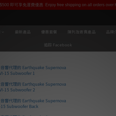
即享【$1000迎新購物金】【點數回贈 1點數=1HKD】 獨家會
$500 即可享免運費優惠
Enjoy free shipping on all orders ove
類
最新產品
優惠套餐
陳列及寄賣產品
品牌介
追踪 Facebook
va
Earthquake 
低音
✨最新 DSP Ap
✨超長衝程重低音單
✨房間修正系統，無
✨1000w 擴音機