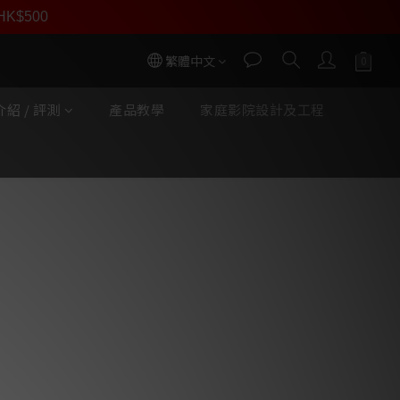
員價
r HK$500
按我入會
繁體中文
紹 / 評測
產品教學
家庭影院設計及工程
立即購買
Supernova MKVI-15 超
p 控制，安座皇帝位，感受調教嘅改變
元，力感，包圍感兼得
懼任何低音主播
，充满大型房間，完全沒有問題