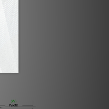
atts continuous power
uake class J amplifier
cy Response: 14-120 Hz
ual on / off switch
to on / off switch
IR input
ver with bypass switch
Subsonic filter
Phase delay
Phase switch
nel 1 and 2 gain adjustment
advanced room correction
RCA inputs
lanced XLR inputs
 piano black lacquer finish
ble In Black Ash Wood Veneer