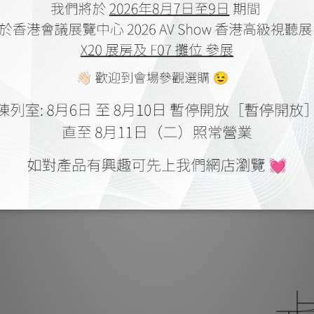
600 w
Earthq
Frequen
Man
Au
Crosso
Manual chan
Full and 
Ba
High gloss
Also availa