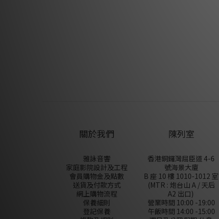
關於我們
陳列室
雅詠音響
香港銅鑼灣屈臣道 4-6
家庭影院設計及工程
號海景大廈
會員購物金及點數
B 座 10 樓 1010-1012 室
送貨及付款方式
(MTR : 炮台山 A / 天后
網上購物流程
A2 出口)
保養細則
營業時間 10:00 -19:00
登記保養
午飯時間 14:00 -15:00