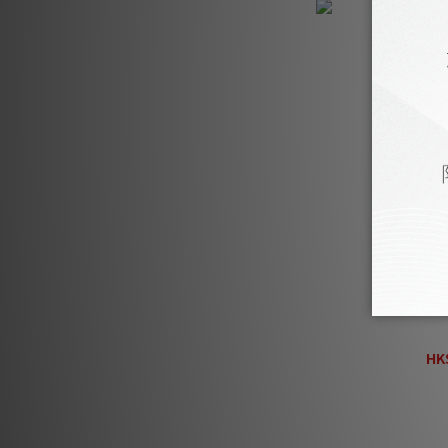
Linn 36
HK
HK