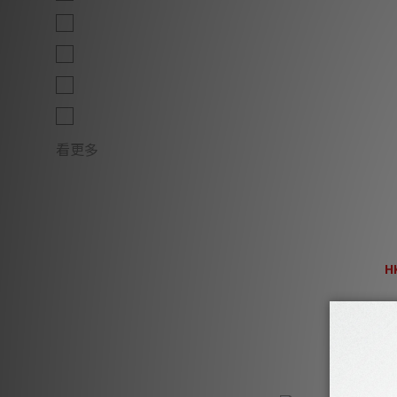
Blueberry (1)
Butterscotch (1)
Paprika (1)
Vanilla (1)
看更多
Linn Series 5 
H
H