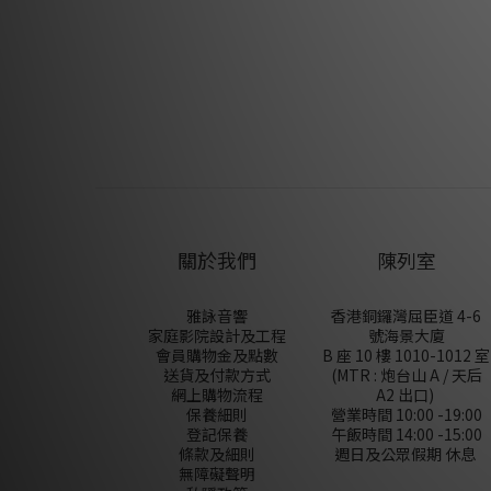
H
關於我們
陳列室
雅詠音響
香港銅鑼灣屈臣道 4-6
家庭影院設計及工程
號海景大廈
會員購物金及點數
B 座 10 樓 1010-1012 室
送貨及付款方式
(MTR : 炮台山 A / 天后
網上購物流程
A2 出口)
保養細則
營業時間 10:00 -19:00
登記保養
午飯時間 14:00 -15:00
條款及細則
週日及公眾假期 休息
無障礙聲明