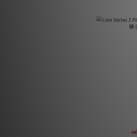
Linn Series 3 P
(
HK