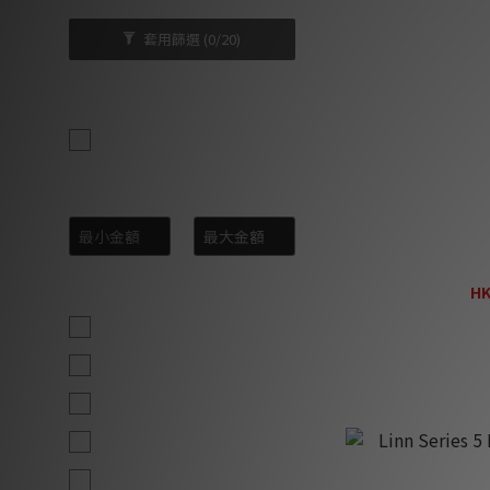
套用篩選
(0/20)
品牌
Linn (11)
價格 (HK$)
~
Linn 1
顏色
HK
H
Black (3)
Chrome (3)
Gold (3)
White (2)
Aubergine (1)