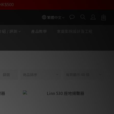
員價
r HK$500
按我入會
繁體中文
紹 / 評測
產品教學
家庭影院設計及工程
篩選
商品排序
每頁顯示 48 個