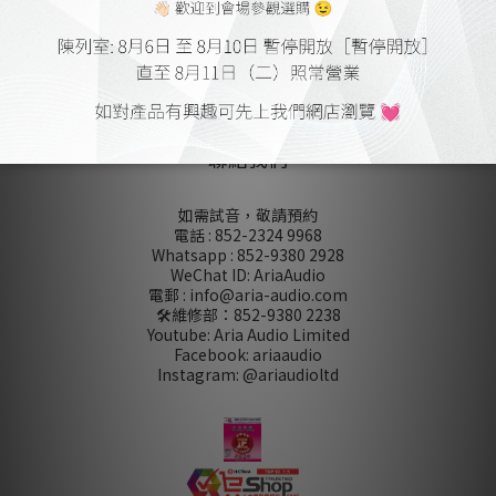
香港銅鑼灣屈臣道 4-6 號海景大廈
B 座 10 樓 1010-1012 室
(MTR : 炮台山 A / 天后 A2 出口)
營業時間 10:00 -19:00
午飯時間 14:00 -15:00
週日及公眾假期 休息
聯絡我們
如需試音，敬請預約
電話 : 852-2324 9968
Whatsapp : 852-9380 2928
WeChat ID: AriaAudio
電郵 : info@aria-audio.com
🛠️維修部：
852-9380 2238
Youtube: Aria Audio Limited
Facebook: ariaaudio
Instagram: @ariaudioltd