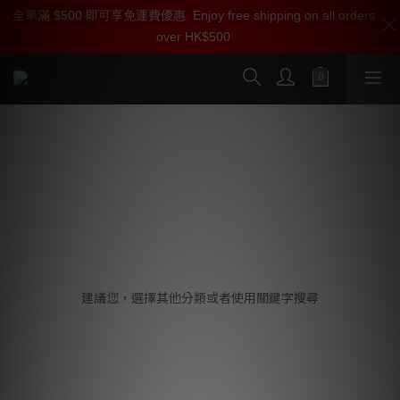
全單滿 $500 即可享免運費優惠
加入雅詠尊尚會員，即享【$1000迎新購物金】【點數回贈 1點數
Enjoy free shipping on all orders
over HK$500
=1HKD】 獨家會員價
按我入會
Argo 接線系列
抱歉，這個商品類別沒有相關商品
建議您，選擇其他分類或者使用關鍵字搜尋