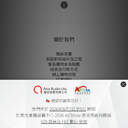
1
關於我們
雅詠音響
家庭影院設計及工程
會員購物金及點數
送貨及付款方式
網上購物流程
保養細則
登記保養
條款及細則
無障礙聲明
私隠政策
陳列室