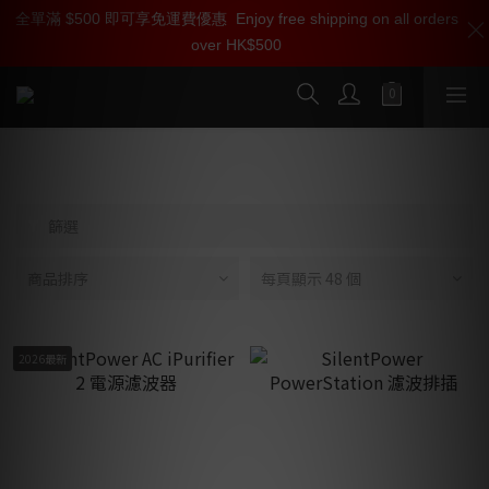
全單滿 $500 即可享免運費優惠
加入雅詠尊尚會員，即享【$1000迎新購物金】【點數回贈 1點數
Enjoy free shipping on all orders
over HK$500
=1HKD】 獨家會員價
按我入會
電源處理器 噪聲濾波器
篩選
商品排序
每頁顯示 48 個
2026最新