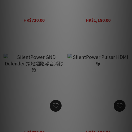
SilentPower HDMI
SilentPower DC Blocker +
iSilencer 2 噪聲濾波器
電源噪音消除器
HK$720.00
HK$1,180.00
HK$940.00
HK$1,540.00
SilentPower GND
SilentPower Pulsar HDMI
Defender 接地迴路噪音消除
線
器