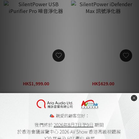
SilentPower USB iPurifier
SilentPower iDefender
Pro 噪音淨化器
Max 訊號淨化器
HK$1,999.00
HK$629.00
HK$2,600.00
HK$820.00