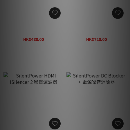
SilentPower iDefender +
SilentPower HDMI
訊號淨化器
iSilencer 噪聲濾波器
HK$480.00
HK$720.00
HK$630.00
HK$940.00