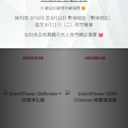
SilentPower iSilencer Max
SilentPower iSilencer + 訊
訊號淨化器
號淨化器
HK$629.00
HK$480.00
HK$820.00
HK$630.00