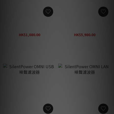
SilentPower AC iPurifier 2
SilentPower
電源濾波器
PowerStation 濾波排插
HK$1,080.00
HK$5,980.00
HK$1,400.00
HK$7,780.00