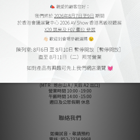
會員購物金及點數
送貨及付款方式
網上購物流程
保養細則
登記保養
條款及細則
無障礙聲明
私隠政策
陳列室
香港銅鑼灣屈臣道 4-6 號海景大廈
B 座 10 樓 1010-1012 室
(MTR : 炮台山 A / 天后 A2 出口)
營業時間 10:00 -19:00
午飯時間 14:00 -15:00
週日及公眾假期 休息
聯絡我們
如需試音，敬請預約
電話 : 852-2324 9968