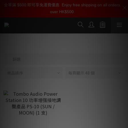
全單滿 $500 即可享免運費優惠
加入雅詠尊尚會員，即享【$1000迎新購物金】【點數回贈 1點數
Enjoy free shipping on all orders
over HK$500
=1HKD】 獨家會員價
按我入會
功率增強器 + 接地裝置
篩選
商品排序
每頁顯示 48 個