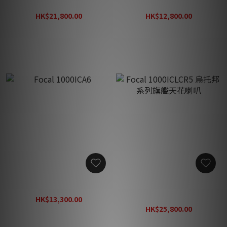
Focal 1000IW6
Focal 1000ICW6
HK$21,800.00
HK$12,800.00
HK$28,340.00
HK$16,640.00
Focal 1000ICA6
Focal 1000ICLCR5 烏托邦
系列旗艦天花喇叭
HK$13,300.00
HK$17,290.00
HK$25,800.00
HK$33,540.00