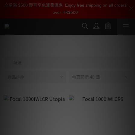
全單滿 $500 即可享免運費優惠
加入雅詠尊尚會員，即享【$1000迎新購物金】【點數回贈 1點數
Enjoy free shipping on all orders
over HK$500
=1HKD】 獨家會員價
按我入會
1000 SERIES
篩選
商品排序
每頁顯示 48 個