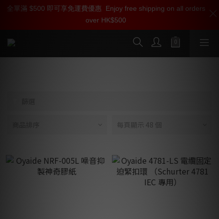
全單滿 $500 即可享免運費優惠
加入雅詠尊尚會員，即享【$1000迎新購物金】【點數回贈 1點數
Enjoy free shipping on all orders
over HK$500
=1HKD】 獨家會員價
按我入會
其他配件
篩選
商品排序
每頁顯示 48 個