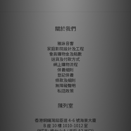
關於我們
雅詠音響
家庭影院設計及工程
會員購物金及點數
送貨及付款方式
網上購物流程
保養細則
登記保養
條款及細則
無障礙聲明
私隠政策
陳列室
香港銅鑼灣屈臣道 4-6 號海景大廈
B 座 10 樓 1010-1012 室
(MTR : 炮台山 A / 天后 A2 出口)