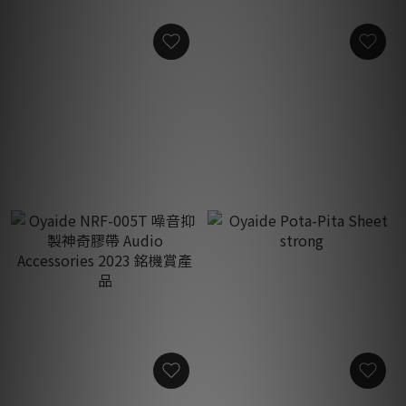
Oyaide NRF-005L 噪音抑製
Oyaide 4781-LS 電纜固定迫
神奇膠紙
緊扣環 （Schurter 4781 IEC
專用）
HK$460.00
HK$90.00