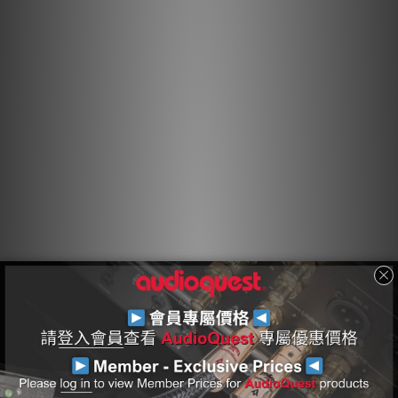
「屏蔽屏蔽層」，在噪聲/射頻能量到達接地層之前，吸收並反射
大部分噪聲/射頻能量。
硬芯泡沫絕緣
硬芯泡沫 (HCF) 絕緣確保關鍵信號對的幾何形狀。任何導體附近
的固體材料實際上都是不完美電路的一部分。電線絕緣和電路板材
料都會吸收能量。其中一些能量被存儲並隨後釋放為失真。硬芯泡
沫絕緣類似於我們更實惠的 Bridges & Falls 線纜中使用的發泡
PE，並注入氮氣以形成氣孔。因為氮氣（如空氣）不吸收能量，
因此不會從導體釋放或吸收任何能量，從而減少失真。此外，材料
的硬度使線纜的導體能夠在線纜的整個長度上保持穩定的關係，從
而產生穩定的阻抗特性，並進一步減少失真。
方向控制導體
所有拉製的金屬股線或導體都具有不對稱的晶粒結構，因此具有方
向性。AudioQuest 控制由此產生的射頻阻抗變化，以便噪聲從可
能導致失真的地方排出。通過聆聽每批用於每根 AudioQuest 音
頻線纜的金屬導體來確定正確的方向。在適用的情況下，連接器上