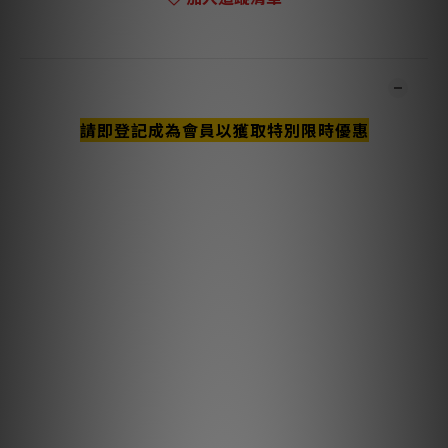
商品描述
請即登記成為會員以獲取特別限時優惠
**本店商品網上及門市同步銷售，系統有機會未及時更新，可與我
們職員致電聯絡確定現貨。**
**有現貨的商品1-3個工作天內會跟進及寄出。**
主要特點與技術說明
半固態同心導體顯著減少了股線間的相互作用，這是線纜中動態失
真的一大來源。
0.5% 銀鍍層應用於 AudioQuest 的長晶銅 (LGC) 導體，以改善
噪聲消散。
金屬層噪聲消散能有效地屏蔽噪聲，在大多數射頻干擾到達接地層