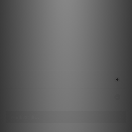
材料與設計
金屬：半固態同心 0.5% 銀導體
絕緣：硬質泡沫
外被：黑色帶綠條紋 PVC
特點與效能
噪聲消散：金屬層噪聲消散技術
電壓：5
供電：無
USB 版本：高速 USB 2.0
傳輸速率：高達 480 Mbps
送貨及付款方式
顧客評價
尚未有任何評價