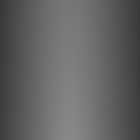
之前，將其吸收和反射它們。
硬質泡沫的高空氣含量可將能量吸收降至最低，從而實現更清晰的
聲音。
所有導體均已控制射頻噪聲的方向性。
描述
半固態同心 0.5% 銀導體
半固態同心導體大大減少了線股相互作用帶來的失真與時基誤差。
實心鍍銀導體非常適合用於極高頻率的應用，例如 USB 音頻和視
頻。這些信號由於頻率極高，幾乎完全在導體表面傳輸。由於其表
面由高純度銀製成，性能非常接近 100% 銀線纜，但價格卻更接
近於實心銅線纜。這是一種製造高品質 USB 線纜極具成本效益的
方法。
金屬層噪聲消散
實現 100% 的屏蔽覆蓋很容易。防止捕獲的射頻干擾 (RFI) 調製設
備的接地參考，則需要 AQ 的噪聲消散技術。傳統的屏蔽系統通常
會吸收並將噪聲/射頻能量排放到組件接地，從而調製並扭曲關鍵
的「參考」接地平面，這反過來又導致信號失真。噪聲消散技術