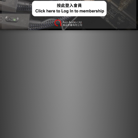
會清楚地標記箭頭以確保優越的音質。對於大多數型號的 AQ 線
纜，箭頭不僅指示優化金屬方向性以作為噪聲消散一部分的方向，
還指示屏蔽層和 GND 的不對稱連接，以優化整個系統的性能。作
為 AudioQuest 多方面噪聲消散技術的基本方面，方向控制導體
確保感應噪聲被正確消散和排放。
半固態同心 5% 銀導體： 半固態同心導體大幅減少了線絞
合交互作用所產生的失真，鍍銀導體非常適合應用於極高頻
率的領域，例如 USB 音訊。這是一種製造高品質 USB 線纜
極具成本效益的方法。
硬質泡沫絕緣： 硬質泡沫絕緣透過注入氮氣來形成氣囊。因
為氮氣（如同空氣）既不會從導體吸收能量，也不會向導體
釋放能量，因此它大幅減少了其他材料常見的散焦效應，進
而降低失真。
方向控制導體： 作為 AudioQuest 多方面噪聲消散技術的
一個基本環節，方向控制導體確保感應噪聲能被適當消散與
排放。
規格