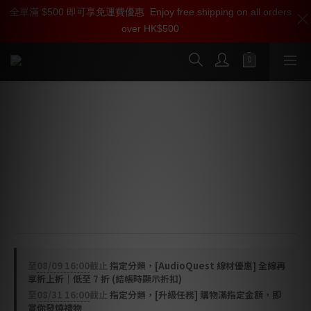
全單滿 $500 即可享免運費優惠
加入雅詠尊尚會員，即享【$1000迎新購物金】【點數回贈 1點數
Enjoy free shipping on all orders
over HK$500
=1HKD】 獨家會員價
按我入會
AudioQuest 森林 Forest USB 線 (USB-
C > C)
高清音頻線
Forest USB 採用高純度 0.5% 銀導體與金屬層噪聲消散技
術，以實現最有效的射頻噪聲消除。
至
08/09 16:00
截止
指定分類，[AudioQuest 線材優惠] 全線再
享折上折｜低至 7 折 (結帳時顯示折扣)
至
08/31 16:00
截止
指定分類，[升級任務] 購物滿指定金額，即
賞你發燒禮物