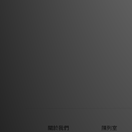
關於我們
陳列室