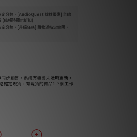
定分類，[AudioQuest 線材優惠] 全線
折 (結帳時顯示折扣)
指定分類，[升級任務] 購物滿指定金額，
市同步銷售，系統有機會未及時更新，
絡確定現貨。有現貨的商品1-3個工作