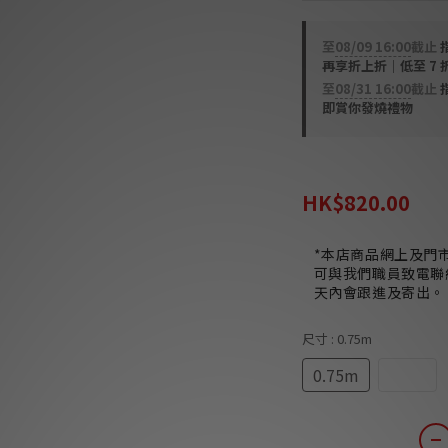
至
08/09 16:00
截止
指
再享折上折｜低至 7 
至
08/31 16:00
截止
即賞你發燒禮物
HK$870.00
HK$820.00
*本店商品網上及門
可與我們職員致電聯
天內會跟進及寄出。
尺寸
: 0.75m
0.75m
1.5m