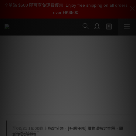
全單滿 $500 即可享免運費優惠
加入雅詠尊尚會員，即享【$1000迎新購物金】【點數回贈 1點數
Enjoy free shipping on all orders
over HK$500
=1HKD】 獨家會員價
按我入會
GENEVA DeCon / S
Features: Internet Radio / Spotify Connect / Podcast /
Bluetooth / FM DAB Radio / Line-In
Dimensions: (WxHxD) 225 x 130 x 130mm
Color: 
1) Anodized Brass / Black Wood
2) Champagne / Walnut Wood
3) Anodized Black / White Matte Painted Wood
至
08/31 16:00
截止
指定分類，[升級任務] 購物滿指定金額，即
賞你發燒禮物