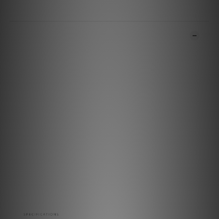
商品描述
***本店商品網上及門市同步銷售，系統有機會未及時更新，將會
有職員致電聯絡。***
***有現貨的商品1-3個工作天內會跟進及寄出。訂貨約需3-6個
月。***
While DeCon / S is the smallest of the DeCon family, its
proportions fit perfectly into small ambients, a bedroom
or a desk
without sacrificing the build quality and materials that
characterize its bigger brothers.
The buttons are layed out to access all main functions
with a single click. Presets, Internet Radio and Alarm Clock
are just one click away.
Spotify playlists and controls are accessible without the
need of a smartphone.