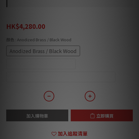
HK$4,290.00
HK$4,280.00
顏色
: Anodized Brass / Black Wood
Anodized Brass / Black Wood
Champagne / Walnut Wood
Anodized Black / White Matte Painted Wood
加入購物車
立即購買
加入追蹤清單