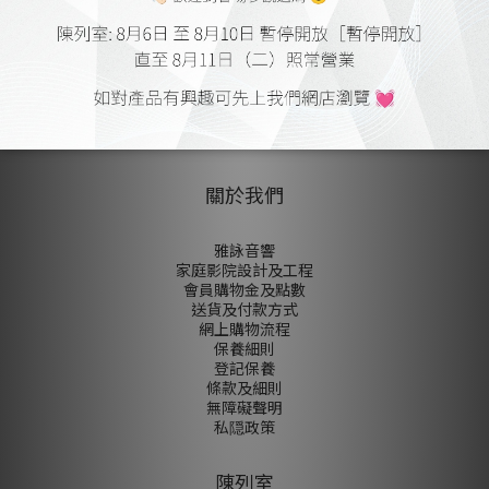
尚未有任何評價
關於我們
雅詠音響
家庭影院設計及工程
會員購物金及點數
送貨及付款方式
網上購物流程
保養細則
登記保養
條款及細則
無障礙聲明
私隠政策
陳列室