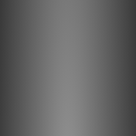
化為低水平熱能；以及透過顆粒礦物混合物對組件本身及其周圍產
生的磁場產生正面影響。使用簡便，效果顯著。
產品描述
它們的作用
如果您還記得基礎物理課程，就會知道能量無法被消除，只能從一
種形式轉化為另一種形式。這是物理學的基本定律，當然也是自然
法則。透過 Vibbeaters，我們選擇了一條將不必要的能量轉化為
熱能的路徑，因為這對我們珍貴的音樂信號最無害。
我們在 Vibbeaters 中使用的礦物混合物的特性，展現出一些非常
有趣的特性，特別是在磁場、場效應以及處理物理振動與表面能量
方面。當您將 Vibbeater 放置在喇叭頂部或電子設備頂部時，來
自箱體的振動與各種磁場會被吸收。然後，透過銅顆粒混合物之間
的機械摩擦，多餘的能量被轉化為極低水平的熱能。
最簡單體驗 Vibbeaters 效果的方式，是在音樂播放時將一個
Vibbeater 放在喇叭頂部。將手放在喇叭上，您會發現它現在幾乎
沒有振動，但如果將手移開並觸摸 Vibbeater 本身，您會感覺到