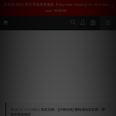
全單滿 $500 即可享免運費優惠
加入雅詠尊尚會員，即享【$1000迎新購物金】【點數回贈 1點數
Enjoy free shipping on all orders
over HK$500
=1HKD】 獨家會員價
按我入會
農夫 Entreq Vibbeaters 吸震鼠
Maxi (大型鼠) 重量：4 公斤/隻 - 供 30 公斤或以上器材使
用 
Midi (中型鼠) 重量：3 公斤/隻 - 供 20 公斤或以上器材使
用 
Mini (小型鼠) 重量：2 公斤/隻 - 供 10 - 20公斤器材使用 
Ultra (超小鼠) 重量：1 公斤/隻 - 供前級放大器 / CD機等
器材使用
至
08/31 16:00
截止
指定分類，[升級任務] 購物滿指定金額，即
賞你發燒禮物