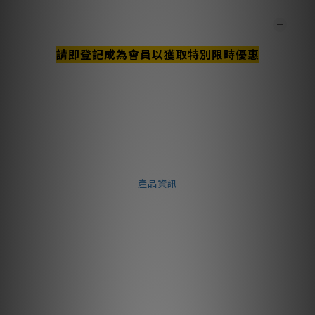
商品描述
請即登記成為會員以獲取特別限時優惠
**本店商品網上及門市同步銷售，系統有機會未及時更新，可與我
們職員致電聯絡確定現貨。**
**有現貨的商品1-3個工作天內會跟進及寄出。**
下載文件
產品資訊
Vibbeaters 吸震鼠
Entreq Vibbeaters 是放置於喇叭與系統中其他組件頂部的產
品。它們以三種方式發揮作用：透過 Vibbeater 自身的重量提供
更大的穩定性；透過內部特定的顆粒礦物混合物將不必要的振動轉