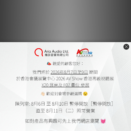
大量的活動，特別是在 Vibbeater 的最頂端附近。
與喇叭搭配使用
當 Vibbeater 放置於喇叭箱體頂部時，它在三個特定方面發揮作
用：
透過其重量，為喇叭箱體本身提供了進一步的穩定性。
喇叭箱體中產生的振動與場域，在能量無法再向上傳遞的箱
體頂部最為強烈。因此，將 Vibbeater 放置在喇叭頂部
時，本質上您是將喇叭箱體的長度延伸到箱體外部的一個關
鍵點。關鍵在於，該能量不再屬於喇叭本身的一部分。
Vibbeaters 只是吸收能量並將其轉化為熱能。
構成 Vibbeater 顆粒混合物的磁性特性，能對喇叭本身及
其周圍產生的場域產生非常正面的影響。
總而言之，高頻變得更乾淨，擺脫了振動障板所產生的泛音失真。
低頻變得更快、更緊實，聲音更深沉、更具質感。最重要的是，音
像變得更寬廣，應能為您提供在寬度、深度與高度上更精確的定
位。您將體驗到聲音中全新的流動感與沉穩感。