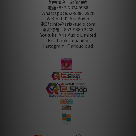
如需試音，敬請預約
電話 : 852-2324 9968
Whatsapp : 852-9380 2928
WeChat ID: AriaAudio
電郵 : info@aria-audio.com
🛠️維修部：
852-9380 2238
Youtube: Aria Audio Limited
Facebook: ariaaudio
Instagram: @ariaudioltd