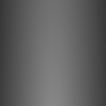
有職員致電聯絡。***
***有現貨的商品1-3個工作天內會跟進及寄出。***
ISOCLEAN POWER 釘墊
以兩種軟硬不一物料所製作，有效吸收和化解任何幅度頻率的諧
振，以精鋼打造的金屬部份先後經過拋光及鍍鉻處理。
ISOCLEAN POWER 的釘墊完全以純銅車削而成，對於聲音穩定的
效果絕非市面上一些不明金屬製成的釘墊所能比擬。
喇叭震動的處理有兩個重點：
1. 不能讓喇叭跟放置處的平面產生共振
2. 不能讓喇叭的箱體震動被吸收掉
如果以上兩點有任何一點失誤，就會讓聲音悶住、低音糊、高音無
法向上延伸。為了讓喇叭不與平面產生共振，我們必須讓喇叭與放
置平面的接觸面達到最小，因此安裝釘腳便成為最為有效、簡單的
方法。可是若直接讓釘腳置於一般地面、桌面，不只會因為釘腳過
於尖銳而破壞放置平面，還會讓聲音的穩定性變差。因此必須釘腳