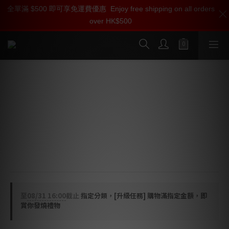
全單滿 $500 即可享免運費優惠
加入雅詠尊尚會員，即享【$1000迎新購物金】【點數回贈 1點數
全線 ISOCLEAN 產品可享用【會員購物金】和【點數回贈】登記
Enjoy free shipping on all orders
over HK$500
=1HKD】 獨家會員價
會員即刻享受
按我入會?
按我入會
ISOCLEAN POWER 釘墊 TT-003 / 007
/ 008 / 009 (4個/盒)
🌟以兩種軟硬不一物料所製作，有效吸收和化解任何幅度
頻率的諧振，以精鋼打造的金屬部份先後經過拋光及鍍鉻
處理。
🌟香港製造
至
08/31 16:00
截止
指定分類，[升級任務] 購物滿指定金額，即
賞你發燒禮物