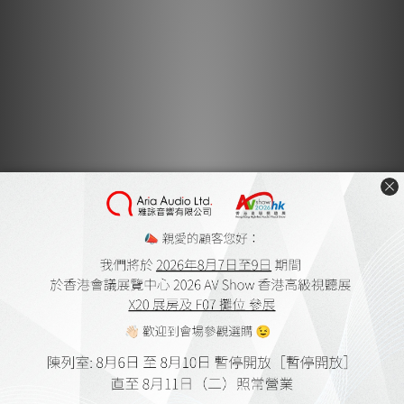
與釘墊配合使用，才能讓喇叭在不破壞聲音穩定的情況下自由震
動，以獲得最佳的聲音表現。 如果你的喇叭只有腳座，你可先安
裝釘腳，再放置在釘墊上，便可讓聲音的低頻、高頻延伸更好、聲
音顆粒明確、解析更高、聲音更為“穩定”。ISOCLEAN POWER
釘墊提供多種不同尺寸大小的產品，你可視你喇叭的大小選用。
每粒規格
TT-007
高度：5mm 直徑:25mm 重量：17.5g
TT-003
高度：8mm 直徑:38mm 重量：50g
TT-008
高度：15mm 直徑:38mm 重量：120.5g
TT-009