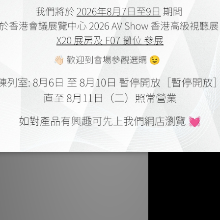
輪廓高音單元具有巧
像，能在高頻段
在法國製造，揚聲器採
合金底座增加了地板上
低調設計和高貴材料是
桃木和苔蘚綠高光飾面