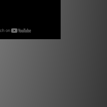
主要特點
- Flax 纖維振膜
- TMD® 環繞
 "M" 型倒置圓頂 TAM 高音單元
國開發和製造的揚聲器單元
- 皮革質感前面板
規格
低音反射 3 路落地式揚聲器
 6.5 英寸 (16.5cm) Flax 低音
5cm) Flax 中音單元配備 TMD® 環繞
"M" 型倒置圓頂 TAM 高音單元