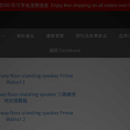
即享【$1000迎新購物金】【點數回贈 1點數=1HKD】 獨家會
$500 即可享免運費優惠
Enjoy free shipping on all orders ove
類
最新產品
優惠套餐
陳列及寄賣產品
品牌介
追踪 Facebook
Focal ARIA
聲器 (1對)
⭐ TAM M型反轉高
⭐ TMD中音技術．
⭐ 雙165mm Fl
⭐ 強化磁力驅動＋
⭐ 91.5dB 