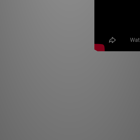
- 鋁/鎂合金
- 法
類型: 
揚聲器單元: 2 x
6.5 英寸 (16.
鋁/鎂合金 