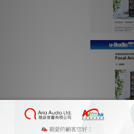
完
三個 Flax 振膜揚聲