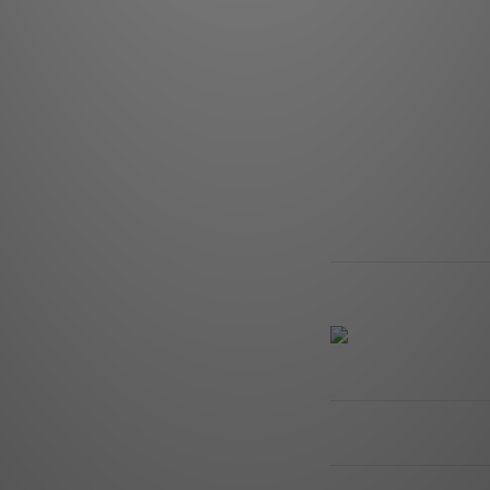
頻率響應: 
建議
分頻
尺寸 (高 x 寬 x 深): 40 x
重量
了解更多
送貨及付款方式