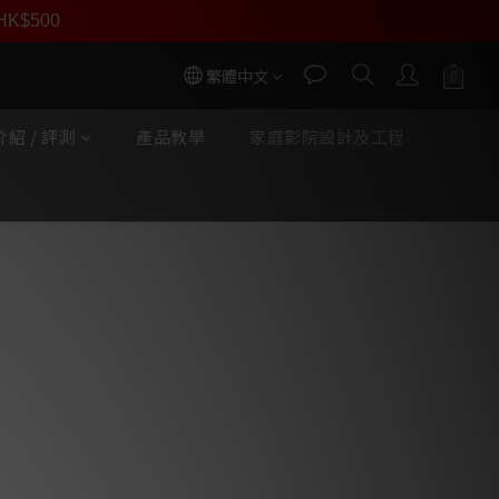
員價
r HK$500
按我入會
繁體中文
紹 / 評測
產品教學
家庭影院設計及工程
立即購買
 EVO X N°2 三路書座地式揚
音．延伸至30kHz．細節自然通透
降低失真．動態更平衡
ax低音單體．低頻紮實有力
全新分音器．整體表現更均衡