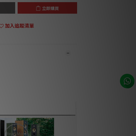
立即購買
加入追蹤清單
門市同步銷售，系統有機會未及時更新，將會
職員致電聯絡。***
品1-3個工作天內會跟進及寄出。***
音響評測