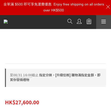
全單滿 $500 即可享免運費優惠
加入雅詠尊尚會員，即享【$1000迎新購物金】【點數回贈 1點數
Enjoy free shipping on all orders
over HK$500
=1HKD】 獨家會員價
按我入會
Entreq Triton 跳線 (0.55M)
採用四組獨立銅-和銀+線芯以瑞典的獨特編織方法而成。
Entreq 專用叉頭 & 香蕉頭。
至
08/31 16:00
截止
指定分類，[升級任務] 購物滿指定金額，即
賞你發燒禮物
HK$30,700.00
HK$27,600.00