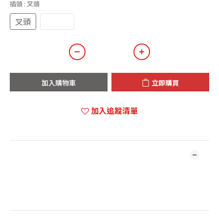
插頭
: 叉頭
叉頭
香蕉頭
加入購物車
立即購買
加入追蹤清單
商品描述
***本店商品網上及門市同步銷售，系統有機會未及時更新，將會
有職員致電聯絡。***
***有現貨的商品1-3個工作天內會跟進及寄出。***