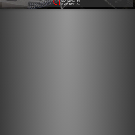
採用高壓技術而不是焊料。由於接地殼是沖壓而非機加工的，因此
可以選擇失真低而不是易於加工的金屬。
相容大多數帶有 3.5mm 或 RCA 連接的音频設備： 便於整
合各項組件。
實心長晶銅導體： 與冷焊端子共同協作，有助於將失真降至
最低。
泡沫聚乙烯絕緣材料： 減少時間誤差與聲場模糊。
不對稱雙平衡幾何結構： 提供低接地阻抗，以獲得豐富、動
態的音訊。
金屬層噪聲消散系統： 降低射頻與電磁干擾噪聲，實現高效
訊號傳輸。
規格
材料與設計
金屬：實心長晶銅 (LGC)
結構：非對稱雙平衡幾何
絕緣：泡沫聚乙烯