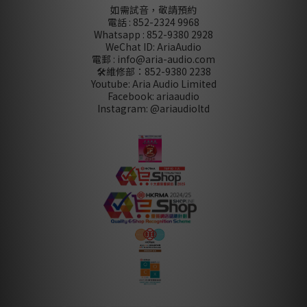
如需試音，敬請預約
電話 : 852-2324 9968
Whatsapp : 852-9380 2928
WeChat ID: AriaAudio
電郵 : info@aria-audio.com
🛠️維修部：
852-9380 2238
Youtube: Aria Audio Limited
Facebook: ariaaudio
Instagram: @ariaudioltd