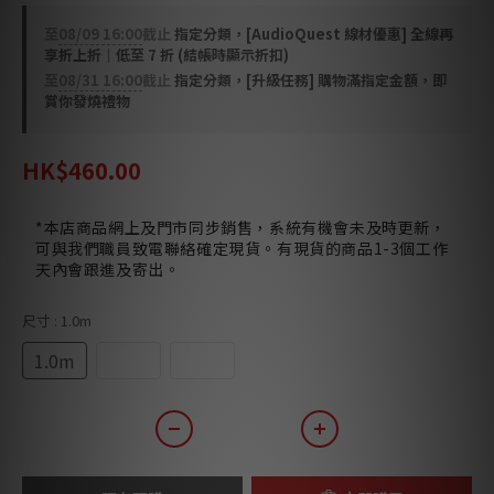
至
08/09 16:00
截止
指定分類，[AudioQuest 線材優惠] 全線再
享折上折｜低至 7 折 (結帳時顯示折扣)
至
08/31 16:00
截止
指定分類，[升級任務] 購物滿指定金額，即
賞你發燒禮物
HK$460.00
*本店商品網上及門市同步銷售，系統有機會未及時更新，
可與我們職員致電聯絡確定現貨。有現貨的商品1-3個工作
天內會跟進及寄出。
尺寸
: 1.0m
1.0m
1.5m
2.0m