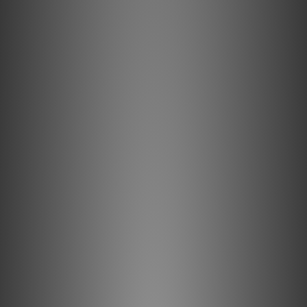
金屬層噪聲消散能有效地屏蔽噪聲，在大多數射頻干擾到達接地層
之前吸收和反射它们。
泡沫聚乙烯的高空氣含量可減少能量吸收，從而實現更清晰的聲
音。
所有導體均已控制射頻噪聲的方向性。
描述
實心長晶銅 (LGC) 導體
實心長晶銅 (LGC) 比使用普通無氧高導電性 (OFHC) 銅的線纜提
供更平滑和更清晰的聲音。實心導體可以防止導線之間的相互作
用，這是失真的主要來源。表面品質至關重要，因為導體可以被視
為導體內電場和導體外磁場的導軌。LGC 在導電材料中含有更少
的氧化物、更少的雜質、更少的晶界，並且性能更好。
金屬層噪聲消散
實現 100% 屏蔽覆蓋很容易。為了防止捕獲的射頻干擾 (RFI) 調製
設備的接地參考，需要 AQ 的噪聲消散技術。傳統的屏蔽系統通常
吸收並將噪聲/射頻能量排放到組件接地，從而調製和扭曲關鍵的
「參考」接地平面，這反過來導致信號失真。噪聲消散技術「屏蔽