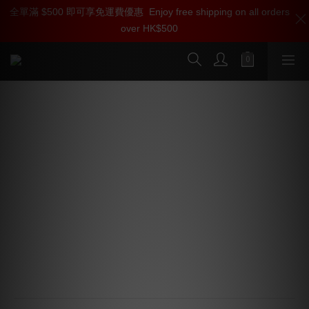
全單滿 $500 即可享免運費優惠
加入雅詠尊尚會員，即享【$1000迎新購物金】【點數回贈 1點數
Enjoy free shipping on all orders
over HK$500
=1HKD】 獨家會員價
按我入會
AudioQuest 倫敦塔橋 Tower 音頻訊號
線 (3.5mm Mini > RCA)
音頻連接線
使用這款 AudioQuest Tower 3.5mm Mini > 2-Male RCA 
模擬互連線，可連接各種音響電子設備。此線材經過精心
設計，以實現卓越的靈活性與多功能性。實心長晶銅 
(LGC) 導體能最大限度地減少失真，泡沫聚乙烯絕緣層可
保持動態對比度，金屬層噪聲消散系統則能有效消除高頻
噪聲，使音樂更加純淨、清晰且自然動人。