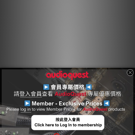
屏蔽層」，在噪聲/射頻能量到達連接到地的層之前吸收和反射大
部分噪聲/射頻能量。
泡沫
聚乙烯
絕緣
任何靠近導體的固體材料實際上都是不完美電路的一部分。線纜絕
緣和電路板材料都會吸收能量。其中一些能量被儲存，然後作為失
真釋放出來。因為空氣幾乎不吸收能量，而聚乙烯損耗低且具有良
性的失真特性，含有高空氣含量的泡沫聚乙烯造成的失焦效應比其
他材料要小得多。
非對稱雙平衡幾何結構
專為單端應用設計，非對稱雙平衡幾何結構在接地上提供相對較低
的阻抗，帶來更豐富和更具動態的體驗。雖然許多單端線纜設計使
用單一路徑同時用於接地和屏蔽，但雙平衡設計將兩者分開以實現
更清晰、更安靜的性能。
冷焊金鍍端子
這種插頭設計允許無焊料連接，而焊料是常見的失真來源。該過程