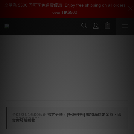
全單滿 $500 即可享免運費優惠
加入雅詠尊尚會員，即享【$1000迎新購物金】【點數回贈 1點數
Enjoy free shipping on all orders
over HK$500
=1HKD】 獨家會員價
按我入會
Audio Bastion Oblitz Atom 黑膠唱片
線洗機
尺寸：380 x 265 x 280mm  
重量：15kg  
材質：航天級鋁合金  
顏色：槍灰色
至
08/31 16:00
截止
指定分類，[升級任務] 購物滿指定金額，即
賞你發燒禮物