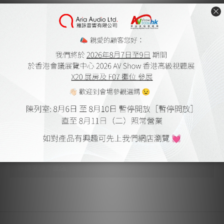
洗吸同步在唱片單次旋轉中完成
深夜運轉不擾民低噪潔靜好聲音
通用相容
通用相容適配無憂
適合主流的7吋、10吋及12吋黑膠唱片
(需新增適配轉換頭）
送貨及付款方式
顧客評價
尚未有任何評價