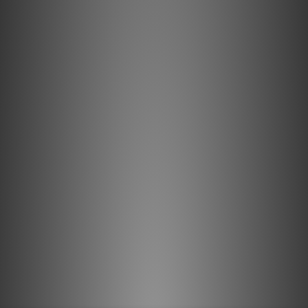
淨污瞬乾即洗即播淨。
承載著音樂的靈魂與歲月的痕跡灰塵、靜電、指紋乃至細微的霉斑
都會劣化音質損傷音軌黑膠唱片。
專業線冼機專為呵護您的珍藏。
毛細尼龍
毛細尼龍淨污瞬乾，毛細尼龍棉複合清潔線深入溝槽高效吸附污
垢。
零損保護
零損保護安心之選，鐵氟龍吸頭摩擦係數低於冰面(0.04)動態，壓
力<5克實現「懸浮式」貼合。
淨污瞬乾
淨污瞬乾同步完成
2分鐘靜音洗碟
靜音運轉
靜音運轉低噪潔淨