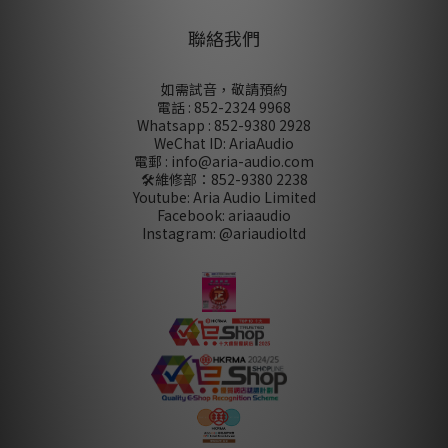
聯絡我們
如需試音，敬請預約
電話 : 852-2324 9968
Whatsapp : 852-9380 2928
WeChat ID: AriaAudio
電郵 : info@aria-audio.com
🛠️維修部：
852-9380 2238
Youtube: Aria Audio Limited
Facebook: ariaaudio
Instagram: @ariaudioltd