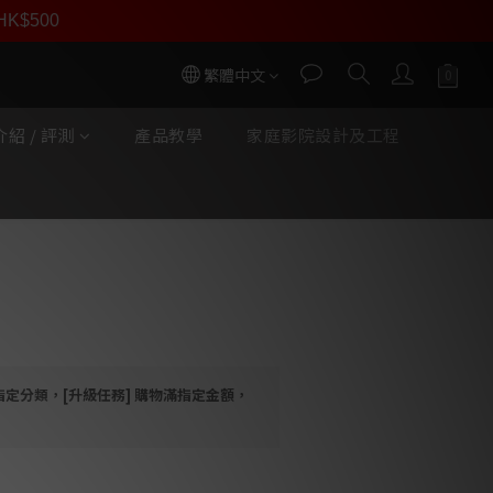
員價
r HK$500
按我入會
繁體中文
紹 / 評測
產品教學
家庭影院設計及工程
立即購買
uke Box E1 一體式黑膠唱
大器)
指定分類，[升級任務] 購物滿指定金額，