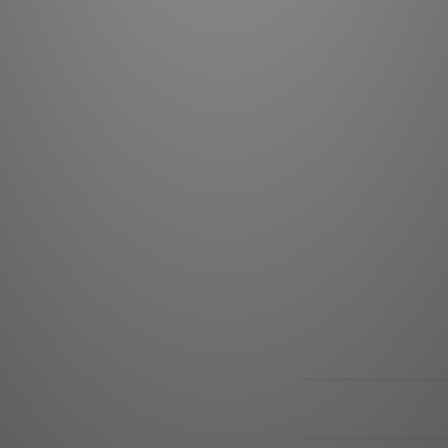
輸入接口：
轉速：33
轉速偏差：3
抖晃率：33
轉盤：300m
主軸承
唱
有
有
標準配件：電源供應
尺寸：415 
送貨及付款方式