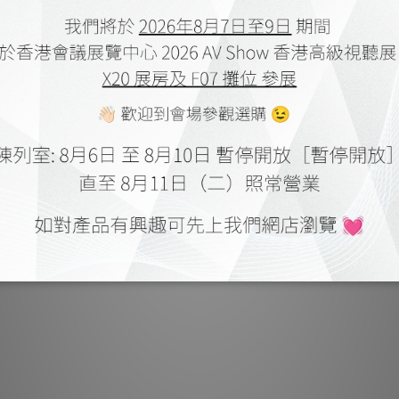
全新
全新
線路
預
預裝
8.
配色選擇：高
功率輸
輸出接口：揚聲器端子