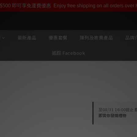
即享【$1000迎新購物金】【點數回贈 1點數=1HKD】 獨家會
$500 即可享免運費優惠
Enjoy free shipping on all orders ove
類
最新產品
優惠套餐
陳列及寄賣產品
品牌介
追踪 Facebook
Pro-Ject J
盤 (連唱頭放
至
08/31 16:00
截止
即賞你發燒禮物
HK$8,600.00