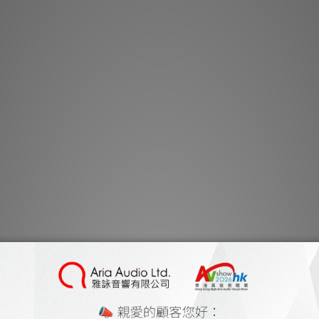
**有現貨的商品
一
Juke Box E1
放大器於一體，僅需配
您曾認為入門級黑膠唱盤
覆您的認知。這款皮帶
預調校完畢，更賦予卓
的Ortof
已安裝Ortofon
六