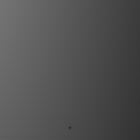
唱放輸出
藍牙、1組線路輸入（模擬）
轉/分、45轉/分（電子切換）
驅動原理：皮帶傳動
3轉：0.7% / 45轉：0.6%
轉：0.25% / 45轉：0.23%
m抗共振ABS聚合物轉盤（含氈墊）
：不鏽鋼軸心配青銅軸套
臂：8.6吋鋁製臂管
效臂長：218.5毫米
超距：22.0毫米
效唱臂質量：7.0克
器、防塵蓋、遙控器、氈墊、單曲適配器
功耗：最高110瓦
x 118 x 334毫米（寬x高x深）
淨重：5公斤