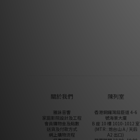
關於我們
陳列室
雅詠音響
香港銅鑼灣屈臣道 4-6
家庭影院設計及工程
號海景大廈
會員購物金及點數
B 座 10 樓 1010-1012 室
送貨及付款方式
(MTR : 炮台山 A / 天后
網上購物流程
A2 出口)