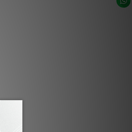
1-3個工作天內會跟進及寄出。**
體化即插即用系統！
集黑膠唱盤、唱放、藍牙接收器、線路前級與功率
備一對揚聲器即可構成完整音響系統。若
系統安裝繁瑣，Juke Box E1將徹底顛
驅動唱盤提供極速安裝體驗——開箱即用
越音質。唱針壓與抗側滑力已針對預安裝
on OM 5E唱頭進行預先調校。
包裝內容：
 OM 5E唱頭的Juke Box E1主機
遙控器（含電池）
氈墊
防塵蓋
7吋單曲唱片適配器
電源供應器
角扳手、針壓計、手套