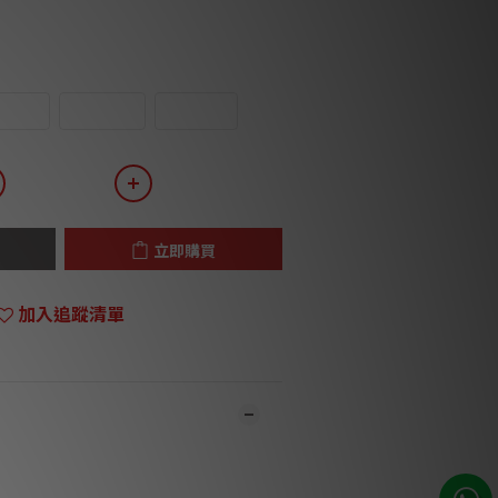
hite
HG Red
Walnut
立即購買
加入追蹤清單
市同步銷售，系統有機會未及時更新，可與
員致電聯絡確定現貨。**