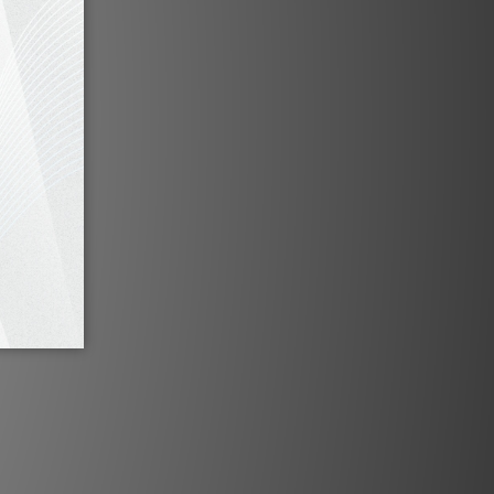
產品特點
改良唱臂設計與唱頭殼
抗共振ABS聚合物主轉盤
全新阻尼直流電機
全新電子式轉速切換
極簡設置即時播放
頂部高對比度顯示屏
藍牙及1組線路輸入
輸出（僅限黑膠信號）
鍍金接口
調校針壓與抗側滑力
Ortofon OM5e唱頭
6吋鋁製唱臂配藍寶石軸承
硅膠皮帶傳動系統
高效解耦專利腳墊
標配紅外遙控器
光黑、高光白、高光紅、胡桃木色
技術規格
出：2 x 50瓦（4歐姆）
、線路輸出（固定電平，僅黑膠信號）、