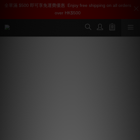
全單滿 $500 即可享免運費優惠
加入雅詠尊尚會員，即享【$1000迎新購物金】【點數回贈 1點數
Enjoy free shipping on all orders
over HK$500
=1HKD】 獨家會員價
按我入會
Oyaide NRF-005T 噪音抑製神奇膠帶
Audio Accessories 2023 銘機賞產品
NRF-005T 採用了由 Oyaide 與旭化成株式會社一同開發
的 PULSHUT®（高機能不織布）製作而成，這物料最特
別之處為非磁性材料，有效抑制器材或線材所產生的電磁
訊噪和輻射訊噪等。  PULSHUT® 不織布的表面經特殊方
式處理，針對 MHz 頻段到 GHz 頻段之間的訊噪聲抑制效
果最佳，此材質厚度約 0.05mm，同時極輕而柔韌，因此
能粘貼於凹凸不平的表面。另一方面，由於其表面及切割
面均具備高絕緣性，因此亦能應用範圍極廣，使用時亦更
為安全。