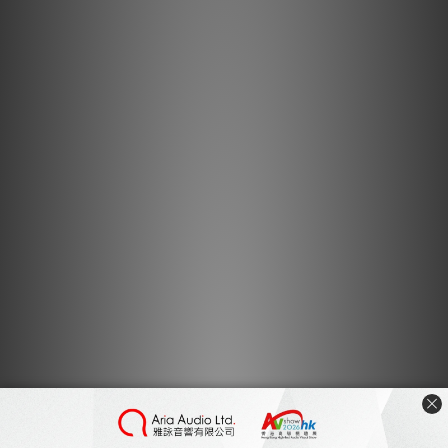
***
有現貨的商品1
-3
個工作天內會跟進及寄出。***
NRF-005T 採用了由 Oyaide 與旭化成株式會社一同開發的
PULSHUT®（高機能不織布）製作而成，這物料最特別之處
為非磁性材料，有效抑制器材或線材所產生的電磁訊噪和輻射
訊噪等。
PULSHUT® 不織布的表面經特殊方式處理，針對 MHz 頻段
到 GHz 頻段之間的訊噪聲抑制效果最佳，此材質厚度約
0.05mm，同時極輕而柔韌，因此能粘貼於凹凸不平的表面。
另一方面，由於其表面及切割面均具備高絕緣性，因此亦能應
用範圍極廣，使用時亦更為安全。
其他規格方面，膠帶寬度為 15mm，長約為 4m，整體厚度
約為 0.11mm，粘合面採用粘合性低的丙烯酸類粘合材料。
NRF-005T 能應用在音響、 AV 器材以及線材上，使用方法十
分簡單，只需使用剪刀剪裁出適當長度，然後粘貼到音響設備
的輸入 / 輸出端子，或會產生噪音的區域，以及線材及插頭上
均可，據稱當使用後能降低訊噪，同時不會改變或扭曲原本聲