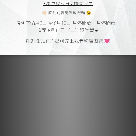
重量與振動、擴大機運作產生的諧振，到揚聲器傳遞至層架的衝擊
力，所有振動皆會被匯集並快速導向地面。表面處理技術更強化振
動傳導與匯聚效能，確保振動傳遞至地面的效率最大化。為實現極
速振動消散，黑鑽音響架採用無橫樑結構，因橫樑易將壓力與振動
分散至其他部位，阻礙振動快速傳導（特別是揚聲器產生的駐
波），導致系統殘留振動與未消除振動形成的背景噪聲。
4. H&H 延伸架（高度與諧波延伸）: 此延伸架採用定向控制與非等
距振動傳導設計，能創造諧波增強效果。因此不僅增加架體高度，
更可提升音樂的諧波表現。
5. 表面處理技術: 對材料表面與接合處進行特殊處理，確保所有組
件皆能有效傳導作用力。
產品優勢
1. 使音響設備擺設更簡易便捷
2. 可彈性組合配置：垂直堆疊節省空間，或水平排列提升視覺舒適
度
3. 易於擴充系統，後續可添購附加層架
4. 避免設備擺設過於雜亂密集