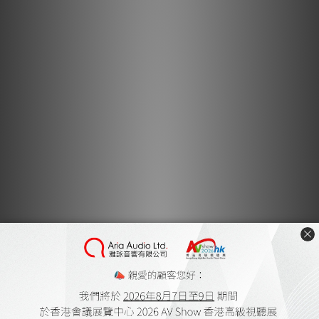
材質
層板：中密度壓克力板，厚度 15 毫米
支架：碳鋼
基於十多年的經驗與研究，我們得出結論：音響架不再僅是承載音
響設備的家具，更是影響聲音表現的重要組件。材料的共振原理、
振動傳遞概念與層架設計，皆直接影響音響系統表現。基於此認
知，Tombo Audio 開發出能為音響系統提供極致表現的音響架系
列。
1. X型結構設計: 透過從層板邊緣延伸出多角度支架，使作用力能
快速傳導至立柱，同時防止振動回傳。轉角處採用圓角設計，避免
外力產生反射，而是使振動以循環方式流動，加速將振動能量導引
至地面消散。
2. 無邊框設計: 強調簡潔開闊的視覺美感，無論置於何處皆能突顯
音響設備主體，同時提升聲音清晰度。因傳統邊框結構會阻礙壓力
與振動的傳導方向性。
3. 力量傳導理念: 本設計專注於引導各組件振動：從吸收音響設備