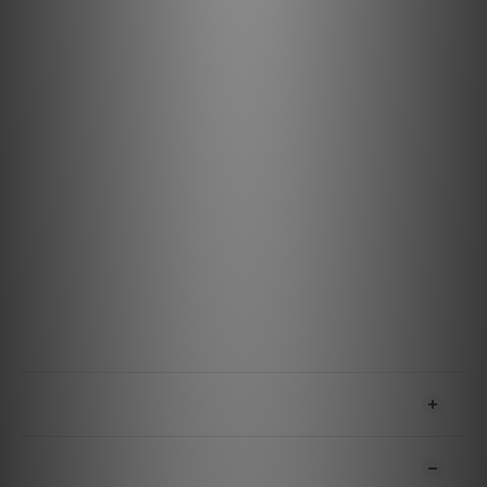
5. 適用於各類型音響設備
6. 層架結構各部件均為實心設計，杜絕空心結構產生的多余共振
7. 卓越聲學表現：無振動背景噪聲，可清晰呈現音場定位與層次深
度
8. Black Diamond 音響架支援升級選配：
- H&H extension
- Magic Spike 4
- Magic Plate 5
注意事項
1. 黑鑽音響架採用高精度複雜設計，搬運或移動時需格外謹慎，並
請放置於兒童無法觸及之處
2. 安裝音響架前，請關閉並拔除設備電源
3. 本產品僅限用於音響系統，Tombo Audio 對不當使用行為概不
承擔責任
送貨及付款方式
顧客評價