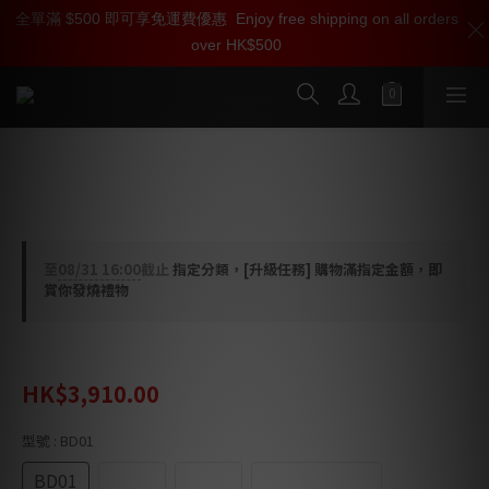
全單滿 $500 即可享免運費優惠
加入雅詠尊尚會員，即享【$1000迎新購物金】【點數回贈 1點數
Enjoy free shipping on all orders
over HK$500
=1HKD】 獨家會員價
按我入會
Tombo Audio Black Diamond Audio
Rack 音響架
至
08/31 16:00
截止
指定分類，[升級任務] 購物滿指定金額，即
賞你發燒禮物
HK$5,080.00
HK$3,910.00
型號
: BD01
BD01
BD02
BD03
Rack Box Set