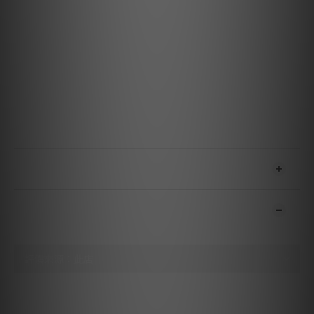
LINE 4, 5, 6: 700 mV / 8 kΩ
信噪比：110dB (IHF A network)
電源電壓：220V AC 50/60Hz
耗電量：210, 70 W (待機時)
尺寸：430(W) × 162(H) × 423(D) mm
重量：approx. 20 kg
隨附配件： 遙控器、避震釘、電源線
日本設計及製造
送貨及付款方式
顧客評價
尚未有任何評價