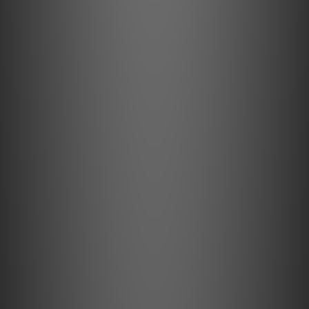
功率放大器模式
此模式中斷對微電腦的電源供應，並旁路選擇器和音量。這提高了
信噪比。在此模式下也可以選擇XLR和RCA輸入。
四種可選模式
提供以下四種使用選項：
立體聲綜合放大器
雙擴大機單聲道綜合放大器
立體聲後級功率放大器
雙擴大機單聲道後級功率放大器
規格
最大輸出功率： 80 W × 2 (8 Ω), 160 W × 2 (4 Ω)
總諧波失真：0,16 % (1 W, 8 Ω)
頻率響應： 揚聲器輸出, 8 Ω / 1 W: 3 Hz to 240 kHz (±1,0 dB)
輸入靈敏度/阻抗：LINE 1, 2, 3 (Balance): 700 mV / 16 kΩ /