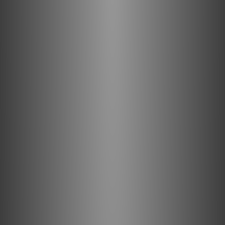
這種方法對於防止音頻信號的任何劣化，並保持其絕對的新鮮度和
純度至關重要。
使用高速、高功率TO3P電晶體的並聯推挽配置
輸出級採用了與SOULNOTE旗艦綜合放大器A-3相同的並聯推挽拓
撲結構，使用高速、高功率的TO3P電晶體。輸出晶體管根據其
hFE特性進行精確配對，有效消除了傳統並聯推挽設計中可能出現
的音調模糊現象。
超強大的驅動級
驅動級也採用了與輸出級相同的TO3P電晶體。與原始設計的主要
區別在於，驅動級應用了大的靜態電流。通過這樣做，它即時補償
了由電流波動引起的輸出級hFE變化，產生了異常強大的驅動能
力。這一進步代表了電路設計上的真正突破。
四級
Darlington
電路
為了充分驅動最終的輸出晶體管，採用了使用高頻晶體管的四級
Darlington配置。每一級的電流水平都經過精心優化。這種設計提