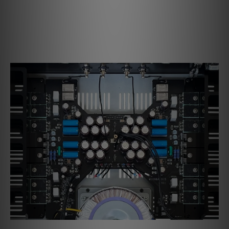
輸入端子、輸入選擇器、音量控制以及無回授電壓放大級都集中在
單一多層電路板上。這最大限度地縮短了輸入信號路徑。導致音質
劣化的因素，如連接線纜的振動、電感分量以及輻射噪聲的影響，
都已被消除，而無需使用任何可能對聲音產生負面影響的屏蔽或濾
波器。這種構造只有通過繼電器切換平衡式衰減器才能實現。
四層電路板，銅箔厚度70微米