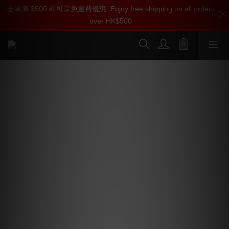
全單滿 $500 即可享免運費優惠
1分鐘登記會員，即刻享受Soulnote產品專屬會員價【1000迎新購
Enjoy free shipping on all orders
over HK$500
物金】和【點數回贈】
按我入會
【2026 最新型號】Soulnote A2 V2 立
體聲 合併式放大器 (行貨三年保養)
輸出級採用並聯推挽結構，並採用與 A-3 相同的高速高功
率 TO3P 電晶體。
每個電晶體都透過 hFE 進行精準配對，消除了並聯推挽設
計中常見的音調拖尾現象。
採用 TO3P 電晶體驅動級也採用與輸出級相同的 TO3P 電
晶體。透過在驅動器中保持高靜態電流，輸出級電流變化
引起的 hFE 波動可以得到即時補償，從而提供超強的驅動