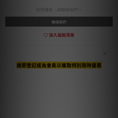
若想購買，請聯絡我們。
聯絡我們
加入追蹤清單
商品描述
請即登記成為會員以獲取特別限時優惠
**本店商品網上及門市同步銷售，系統有機會未及時更新，可與我
們職員致電聯絡確定現貨。**
**有現貨的商品1-3個工作天內會跟進及寄出。**
🏆Stereo Sound Grand Prix 2025