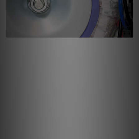
非浸漬大型環形電源變壓器
輸出電壓被刻意降低。這樣做，優先考慮的不是8 Ω負載下的最大
輸出，而是在低阻抗負載下提供瞬時電流的能力。這增強了感知功
率和控制力，從而產生遠為強勁的力量感和掌控感。
繼電器切換平衡式衰減器
音量調節採用SOULNOTE原創的基於繼電器的衰減器系統，該系
統以平衡配置切換高精度電阻。透明度顯著提升，使音場以三維清
晰度浮現。在低音量水平下，品質也顯著提高，無需擔心跟蹤誤
差。
理想之構造