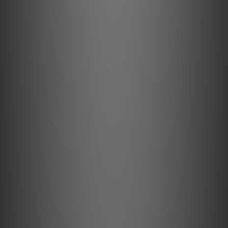
電源區塊由輸出級和主電源組成，其特點是內層採用70微米厚的銅
箔基板內層平面作為電源母線。
高電流迴路——「整流電容 → 輸出晶體管 → 揚聲器正極端子 →
揚聲器負極端子 → 整流電容」——被最小化。消除高電流線路中
的電感分量，創造了卓越的頻率響應和穩定性。
無連接器的直接配線
電源供應以及信號線路中都已消除連接器，電纜直接焊接在電路板
上以實現直接連接。
煙囪式散熱片
散熱片採用煙囪式，追求高冷卻效率和低固有振動的形狀。
追求最高音質的結構
整個結構的設計都以音質為優先。這包括浮動式頂蓋和未固定的電
路板。此外，直接位於電源變壓器下方的腳釘用於釋放其振動。