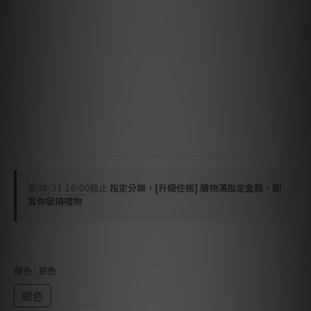
能力。這是與原版型號的關鍵區別，代表著一項技術突
破。
專為 A-2 VER2 打造的全新電壓放大電路，顯著簡化了電
路，並引入了全新設計的偏壓電路，從而提升了穩定性和
性能。
採用大型未浸漬環形電源變壓器。A-2 VER2 降低了輸出電
壓，優先考慮低阻抗下的瞬時電流
至
08/31 16:00
截止
指定分類，[升級任務] 購物滿指定金額，即
賞你發燒禮物
顏色
: 銀色
銀色
黑色