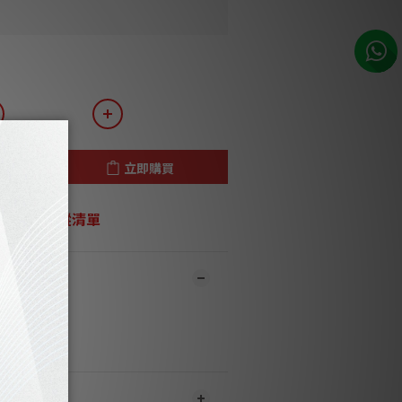
立即購買
加入追蹤清單
及門市同步銷售，系統有機會未及時更新，將
有職員致電聯絡。***
1
-3
個工作天內會跟進及寄出。***