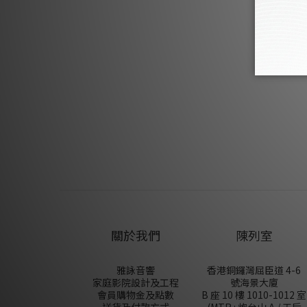
關於我們
陳列室
雅詠音響
香港銅鑼灣屈臣道 4-6
家庭影院設計及工程
號海景大廈
會員購物金及點數
B 座 10 樓 1010-1012 室