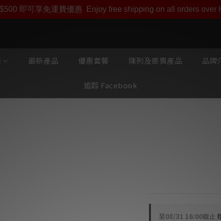
即享【$1000迎新購物金】【點數回贈 1點數=1HKD】 獨家會
$500 即可享免運費優惠
Enjoy free shipping on all orders ove
類
最新產品
優惠套餐
陳列及寄賣產品
品牌介
追踪 Facebook
Oyaide WPC-
● 安裝框架：13毫
● 面板：1.3毫米厚
● 配備美式插座：
至
08/31 16:00
截止