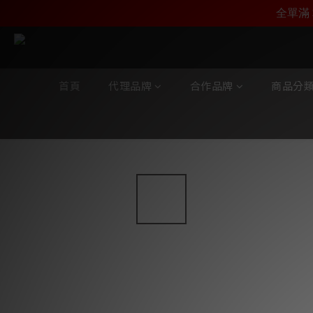
加入雅詠尊尚會員，
全單滿 
首頁
代理品牌
合作品牌
商品分
全部商品
/
合作品牌
/
Oyaide
/
牆蘇面板/接收器/美式插座