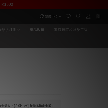
員價
r HK$500
按我入會
繁體中文
紹 / 評測
產品教學
家庭影院設計及工程
立即購買
Z
米厚鋁材料
CFRP碳纖維
沒有，可自選配擇
指定分類，[升級任務] 購物滿指定金額，