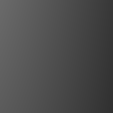
方向性
導體都具有不對稱的晶粒結構，因此具有
st 控制由此產生的射頻阻抗變化，以便將噪
方排離。正確的方向是透過聆聽每批用於
t 音頻線材的金屬導體來確定的。在適用的情況
記箭頭，以確保卓越的音質。對於大多數
不僅指示優化金屬方向性以作為噪聲消散一
蔽層和接地的非對稱連接，以優化整個系
統的性能。
精心調配的實心高純度完美表面銅（PSC）
表面銅+（PSC+）導體組合，可防止線股
是導致聽覺疲勞的瞬態互調失真的一大來
源。
置系統： 絕緣也是一種介電材料，可以像分
作。施加偏置可將介電噪聲降至最低，並
化，顯著改善感應射頻噪聲的寬頻消散。
規格