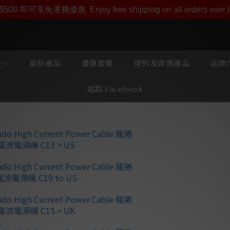
即享【$1000迎新購物金】【點數回贈 1點數=1HKD】 獨家會
$500 即可享免運費優惠
Enjoy free shipping on all orders ove
類
最新產品
優惠套餐
陳列及寄賣產品
品牌介
追踪 Facebook
AudioQuest
電源線
專為高／可變電流組件優
線，具備完美表面銅+
72V 電介質偏置系統
Tech，以及用於消除