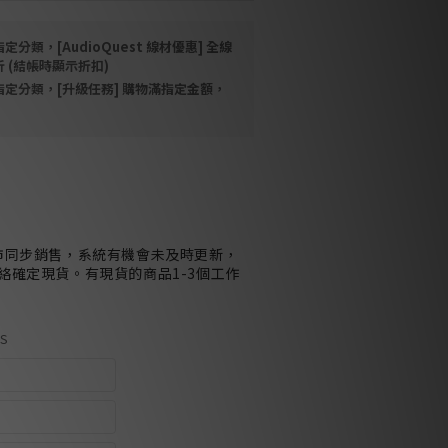
定分類，[AudioQuest 線材優惠] 全線
折 (結帳時顯示折扣)
指定分類，[升級任務] 購物滿指定金額，
市同步銷售，系統有機會未及時更新，
絡確定現貨。有現貨的商品1-3個工作
US
1m - C19 > US
1m - C19 > UK