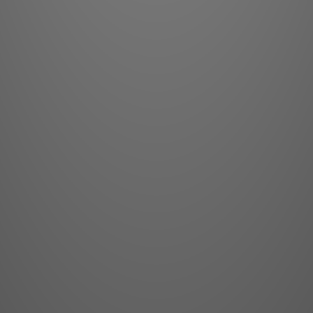
所有拉製的金屬線股或
方向性。AudioQue
聲從可能導致失真的地
每條 AudioQues
下，連接器上會清晰標
AQ 線材型號，箭頭
部分的方向，還指示屏
高純度導體： 
與極高純度完美
交互作用，這
72V 電介質偏
流濾波器一樣運
使濾波器線性