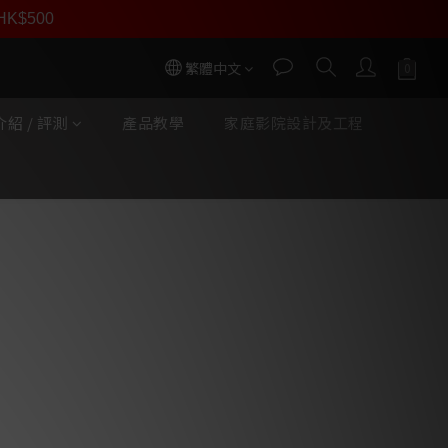
員價
r HK$500
按我入會
繁體中文
紹 / 評測
產品教學
家庭影院設計及工程
立即購買
 龍捲風 Tornado 高電流
化的 Tornado 高電流 AC 電源
（PSC+）導體、6% 銀排流線、
、用於無壓縮電流傳輸的 ZERO-
感應射頻噪聲的 RF/ND-Tech。