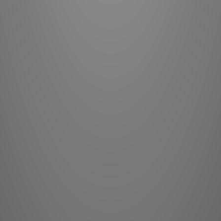
50/60Hz（16 安培 
量，能承受遠超過其連
這使得 Tornado 
理器、電源再生器、AC
何功率放大器、主動式
AC 接地線雖能提供
因此，它們容易受到感
組件的電源供應器，通
中。AudioQuest 的
能最寬的射頻頻寬範圍
獨特的電路拓撲採用
料，提供額外的差分線
72V
絕緣也是一種介電材料
可將介電噪聲降至最低