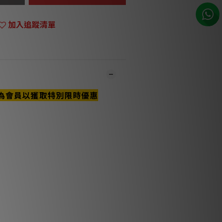
加入追蹤清單
為會員以獲取特別限時優惠
市同步銷售，系統有機會未及時更新，可與
員致電聯絡確定現貨。**
1-3個工作天內會跟進及寄出。**
要特點與技術說明
實心導體