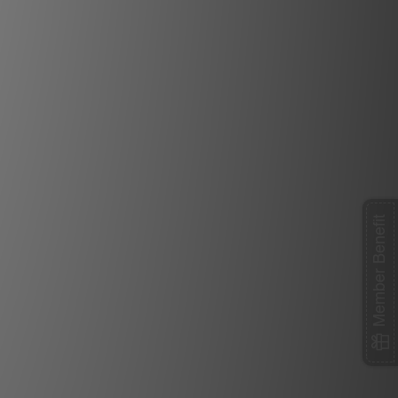
RMS @ 220-240VA 50/60Hz）的電流容
續（平均）RMS 額定值的電流瞬態峰值。
高（可變）電流電源線非常適合各種 AC 電源處
 隔離變壓器、AC 電池備援裝置，以及任
超低音、主動式喇叭、主動式接收器或綜
合放大器。
RF/ND-Tech
電氣短路保護，但同時也充當了天線的角色。
應射頻噪聲的影響。這些射頻噪聲會繞過
常會直接耦合到系統中最敏感的影音電路
Member Benefit
 RF/ND-Tech 能大幅降低此類失真，在盡可
內，實現前所未有的噪聲消散水準。我們
共模相位消除陣列，並結合專有的介電材
性濾波。美國專利號 8,988,168。
 電介質偏置系統（DBS）
，可以像分流濾波器一樣運作。施加偏置
，並使濾波器線性化，顯著改善感應射頻
噪聲的寬頻消散。