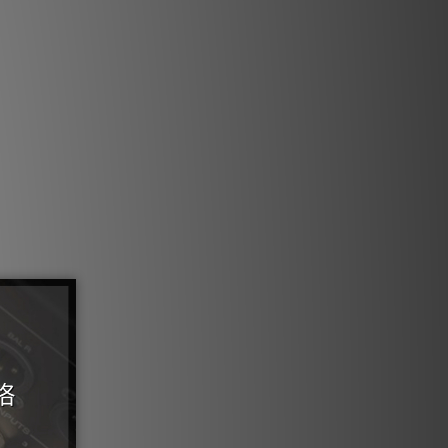
相互作用，這是線纜中動態失真的主要來
源。
PSC+ 金屬
佳銅材。以目前所能達到的最大程度，極高純度
C+）導體可將因晶界引起的失真降至最低。
ERO-Tech 技術
除了線材高低信號導體之間的靜電場，實現了線
噪聲消散與無壓縮瞬態。
RF/ND 技術
透過消除感應射頻噪聲，將電路運作異常降至最
低。
72V DBS 技術
(DBS) 飽和並極化絕緣層，使聲音在安靜的
背景下清晰、動態地呈現。
6% 銀射頻排流
於高品質銅基底金屬，以改善噪聲消散效果。