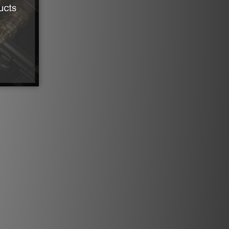
方向控制
均已控制射頻噪聲的方向性。
商品描述
（可變）電流電源線
器／電源再生器、功率放大器，以及任何內建
括 AV 接收器、主動式喇叭與主動式超低
音）進行優化。
C）與完美表面銅+（PSC+）導體
完美表面銅（PSC）與極高純度完美表面
組合，可防止線股交互作用，這是導致聽覺疲
來源。與 OFHC、OCC、8N 及其他頂
與純淨的完美表面銅消除了刺耳感，並大
+ 的優越純度進一步減少了因任何金屬導體
在的晶界所引起的失真。
ZERO-Tech
流電源線具有 20 安培 RMS @ 125VAC