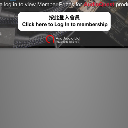
所有導體
高
專為 AC 電源處理
功率放大器的組件（包
完美表面銅（PS
精心調配的實心高純度
銅+（PSC+）導體
勞的瞬態互調失真的一大
級銅材相比，驚人平滑
幅提升清晰度。PSC
中皆存
Tornado 高（可變）電