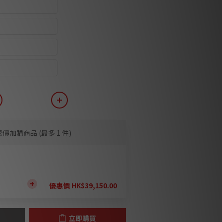
2m - C19 > US
2m - C19 > UK
3m - C19 > US
3m - C19 > UK
惠價加購商品
(最多 1 件)
dioQuest 龍捲風 Tornado 高電流電源線 延
米 (訂貨期請與職員聯絡)
優惠價 HK$39,150.00
立即購買