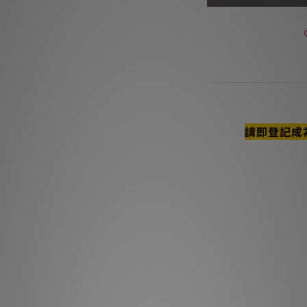
商品描述
請即登記成
**本店商品網上及門
我們職
**有現貨的商品
主