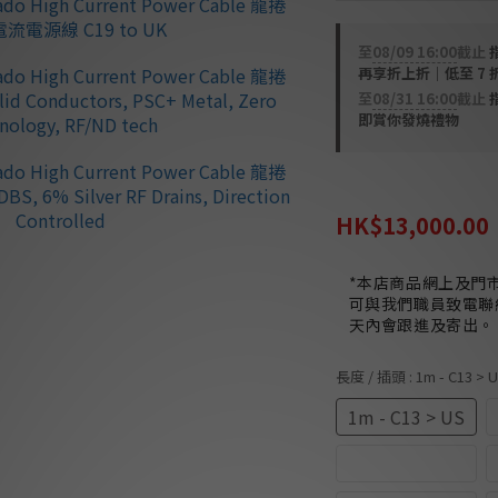
至
08/09 16:00
截止
指
再享折上折｜低至 7 
至
08/31 16:00
截止
即賞你發燒禮物
HK$15,600.00
HK$13,000.00
*本店商品網上及門
可與我們職員致電聯
天內會跟進及寄出。
長度 / 插頭
: 1m - C13 > 
1m - C13 > US
1m - C15 > UK