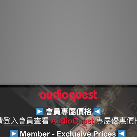
實心導體可防止線束
AudioQuest 最
的完美表面銅+（PS
Z
ZERO-Tech 消
性射頻
RF/ND-Tech 
72V 電介質偏置系統 
「黑色」
將 6% 銀鍍層應用