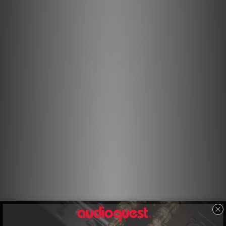
至最低。
半固態同心導體
在我們的半固態同心導體結構中，線芯被更緊密地排列，且不會在
線束中改變位置，從而顯著降低線股交互失真。
ZERO-Tech
雖然許多 AC 電源線為了滿足高電流需求而具備低直流電阻，但線
材的特徵阻抗對於實現最佳性能也至關重要。與大多數會限制或壓
縮音頻引發之瞬態的 AC 線材不同，AudioQuest AC 線材結合了
低直流電阻與零（無）特徵阻抗，以按需傳遞無壓縮的瞬態。
鍍銀排流
方向控制的鍍銀屏蔽導體能有效地將射頻噪聲從火線與中性線屏蔽
層，透過第三個「接地」插腳引導至接地。最終結果是強大、動態
且沉浸式的表現。
方向控制導體
所有拉製的金屬線股或導體都具有不對稱的晶粒結構，因此具有方
向性。AudioQuest 控制由此產生的射頻阻抗變化，以便將噪聲從
可能導致失真的地方排離。正確的方向是透過聆聽每批用於每條