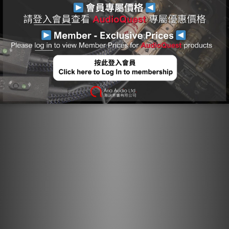
AudioQuest 音頻線材的金屬導體來確定的。在適用的情況下，連
接器上會清晰標記箭頭，以確保卓越的音質。對於大多數 AQ 線材
型號，箭頭不僅指示優化金屬方向性以作為噪聲消散一部分的方
向，還指示屏蔽層和接地的非對稱連接，以優化整個系統的性能。
作為 AudioQuest 多方面噪聲消散技術的基本要素，方向控制導
體能確保感應噪聲被正確消散與排除。
完美表面銅導體： 驚人平滑與純淨的完美表面處理導體，能
將因任何金屬導體中存在的晶界與表面不連續性所引起的失
真降至最低。
半固態同心導體： 在我們的半固態同心導體結構中，線芯被
更緊密地排列，且不會在線束中改變位置，從而顯著降低線
股交互失真。
鍍銀排流： 方向控制的鍍銀屏蔽導體能有效地將射頻噪聲從
火線與中性線屏蔽層，透過第三個「接地」插腳引導至接
地。最終結果是強大、動態且沉浸式的表現。
方向控制導體： 作為 AudioQuest 多方面噪聲消散技術的
基本要素，方向控制導體能確保感應噪聲被正確消散與排
除。
增強音頻體驗： NRG-Z2 能提供高品質聲音，帶來卓越的