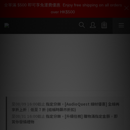
全單滿 $500 即可享免運費優惠
加入雅詠尊尚會員，即享【$1000迎新購物金】【點數回贈 1點數
Enjoy free shipping on all orders
over HK$500
=1HKD】 獨家會員價
按我入會
AudioQuest NRG Z2 電源線 (C7 > US /
UK)
NRG-Z2 AC 電源線採用方向控制的半固態同心完美表面銅
+（PSC+）導體與 ZERO-Tech 技術，能將您影音系統的
噪聲降至最低。
至
08/09 16:00
截止
指定分類，[AudioQuest 線材優惠] 全線再
享折上折｜低至 7 折 (結帳時顯示折扣)
至
08/31 16:00
截止
指定分類，[升級任務] 購物滿指定金額，即
賞你發燒禮物