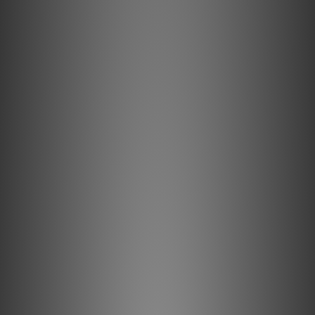
半固態同心導體顯著減少了股線間的相互作用，這是線纜中動態失
真的一大來源。
PSC+ 金屬
AudioQuest 最佳銅材。以目前所能達到的最大程度，極高純度的
完美表面銅+（PSC+）導體可將因晶界引起的失真降至最低。
ZERO-Tech 技術
ZERO-Tech 消除了線材高低信號導體之間的靜電場，實現了線性
射頻噪聲消散與無壓縮瞬態。
0.5% 銀射頻排流
將0.5% 銀鍍層應用於高品質銅基底金屬，以改善噪聲消散效果。
方向控制
所有導體均已控制射頻噪聲的方向性。
商品描述
長晶銅（LGC）
長晶銅（LGC）可將因任何金屬導體中存在的晶界所引起的失真降