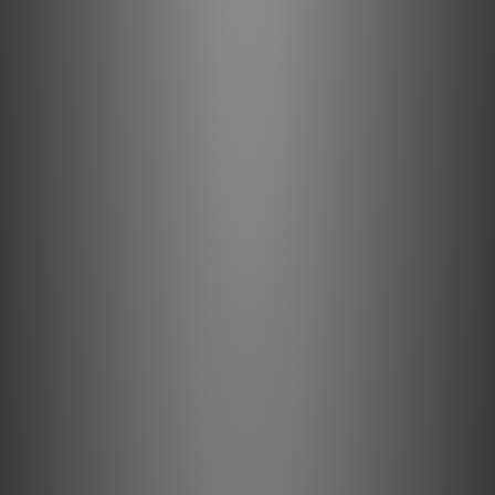
娛樂體驗。
噪聲消散技術： 將干擾降至最低，營造安靜的背景。
高品質材料與設計： 高純度導體金屬與噪聲消散技術確保極
低失真。
多功能連接： 配備纖薄的 2-pole C7 連接器，NRG-Z2 是
DAC、主動式桌面喇叭、遊戲主機、串流播放器等設備的出
色升級選擇。
耐用可靠的設計： 專為承受日常使用而設計，確保一致的性
能。
規格
材料與設計
金屬：半固態同心完美表面銅+（PSC+）
線徑：17 AWG
外皮：黑底紅色尼龍編織網
端子：冷焊式
特點與效能
技術：ZERO-Tech（無特徵阻抗技術）
最大 RMS 電流：2.5 Amp @ 120VAC 60 Hz