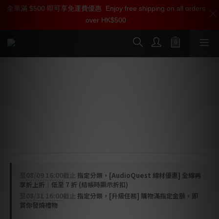
全單滿 $500 即可享免運費優惠
加入雅詠尊尚會員，即享【$1000迎新購物金】【點數回贈 1點數
Enjoy free shipping on all orders
over HK$500
=1HKD】 獨家會員價
按我入會
AudioQuest NRG Y3 電源線 (C13 > US
/ UK)
NRG-Y3 AC 電源線採用方向控制的半固態同心長晶銅
（LGC）導體與 ZERO-Tech 技術，能將您影音系統的噪聲
降至最低。
至
08/09 16:00
截止
指定分類，[AudioQuest 線材優惠] 全線再
享折上折｜低至 7 折 (結帳時顯示折扣)
至
08/31 16:00
截止
指定分類，[升級任務] 購物滿指定金額，即
賞你發燒禮物