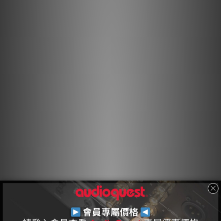
半固態同心導體
在我們的半固態同心導體結構中，線芯被更緊密地排列，且不會在
線束中改變位置，從而顯著降低線股交互失真。
ZERO-Tech
雖然許多 AC 電源線為了滿足高電流需求而具備低直流電阻，但線
材的特徵阻抗對於實現最佳性能也至關重要。與大多數會限制或壓
縮音頻引發之瞬態的 AC 線材不同，AudioQuest AC 線材結合了
低直流電阻與零（無）特徵阻抗，以按需傳遞無壓縮的瞬態。
鍍銀排流
方向控制的鍍銀屏蔽導體能有效地將射頻噪聲從火線與中性線屏蔽
層，透過第三個「接地」插腳引導至接地。最終結果是強大、動態
且沉浸式的表現。
方向控制導體
所有拉製的金屬線股或導體都具有不對稱的晶粒結構，因此具有方
向性。AudioQuest 控制由此產生的射頻阻抗變化，以便將噪聲從
可能導致失真的地方排離。正確的方向是透過聆聽每批用於每條
AudioQuest 音頻線材的金屬導體來確定的。在適用的情況下，連