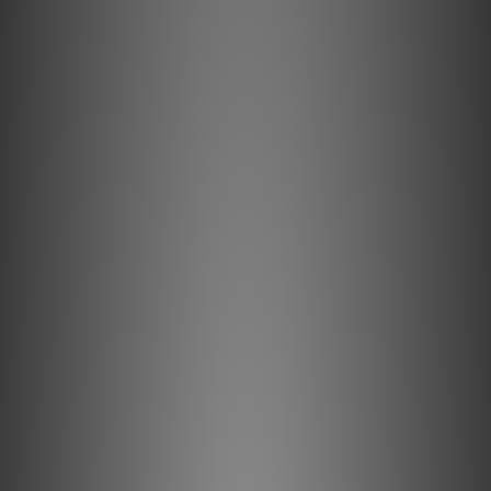
半固態同心導體顯著減少了股線間的相互作用，這是線纜中動態失
真的一大來源。
高純度長晶銅 (LGC) 金屬
高純度長晶銅 (LGC) 導體能將因晶界引起的失真降至最低。
ZERO-Tech 技術
ZERO-Tech 消除了線材高低信號導體之間的靜電場，實現了線性
射頻噪聲消散與無壓縮瞬態。
0.5% 銀射頻排流
將0.5% 銀鍍層應用於高品質銅基底金屬，以改善噪聲消散效果。
方向控制
所有導體均已控制射頻噪聲的方向性。
商品描述
長晶銅（LGC）
長晶銅（LGC）可將因任何金屬導體中存在的晶界所引起的失真降
至最低。