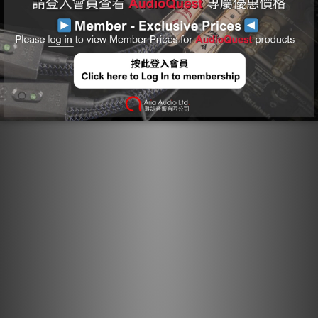
接器上會清晰標記箭頭，以確保卓越的音質。對於大多數 AQ 線材
型號，箭頭不僅指示優化金屬方向性以作為噪聲消散一部分的方
向，還指示屏蔽層和接地的非對稱連接，以優化整個系統的性能。
作為 AudioQuest 多方面噪聲消散技術的基本要素，方向控制導
體能確保感應噪聲被正確消散與排除。
長晶銅： 長晶銅可將因任何金屬導體中存在的晶界所引起的
失真降至最低。
半固態同心導體： 在我們的半固態同心導體結構中，線芯被
更緊密地排列，且不會在線束中改變位置，從而顯著降低線
股交互失真。
鍍銀排流： 方向控制的鍍銀屏蔽導體能有效地將射頻噪聲從
火線與中性線屏蔽層，透過第三個「接地」插腳引導至接
地。最終結果是強大、動態且沉浸式的表現。
方向控制導體： 作為 AudioQuest 多方面噪聲消散技術的
基本要素，方向控制導體能確保感應噪聲被正確消散與排
除。
增強音頻體驗： NRG-Y3 能提供高品質聲音，帶來卓越的娛
樂體驗。
噪聲消散技術： 將干擾降至最低，營造安靜的背景。