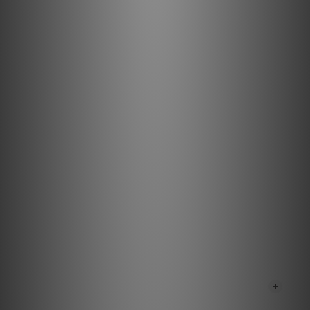
高品質材料與設計： 高純度導體金屬與噪聲消散技術確保極
低失真。
多功能連接： 是 DAC、主動式桌面喇叭、遊戲主機、串流
播放器等設備的出色升級選擇。
耐用可靠的設計： 專為承受日常使用而設計，確保一致的性
能。
規格
材料與設計
金屬：半固態同心長晶銅（LGC）
線徑：14 AWG
外皮：黑底深灰色尼龍編織網
端子：冷焊式
特點與效能
技術：ZERO-Tech（無特徵阻抗技術）
最大 RMS 電流：15 Amp @ 120VAC 60 Hz
送貨及付款方式